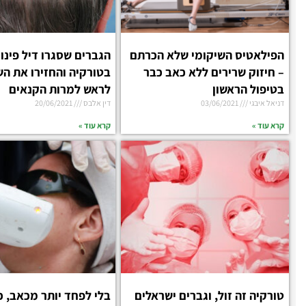
הפילאטיס השיקומי שלא הכרתם
הגברים שסגרו דיל פינו
– חיזוק שרירים ללא כאב כבר
בטורקיה והחזירו את הש
בטיפול הראשון
לראש למרות הקנאים
דניאל איבגי
03/06/2021
דין אלבס
20/06/2021
קרא עוד »
קרא עוד »
טורקיה זה זול, וגברים ישראלים
בלי לפחד יותר מכאב, כו