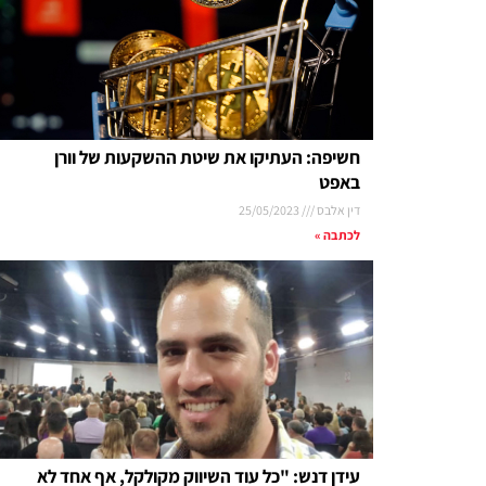
חשיפה: העתיקו את שיטת ההשקעות של וורן
באפט
דין אלבס
25/05/2023
לכתבה »
עידן דנש: "כל עוד השיווק מקולקל, אף אחד לא