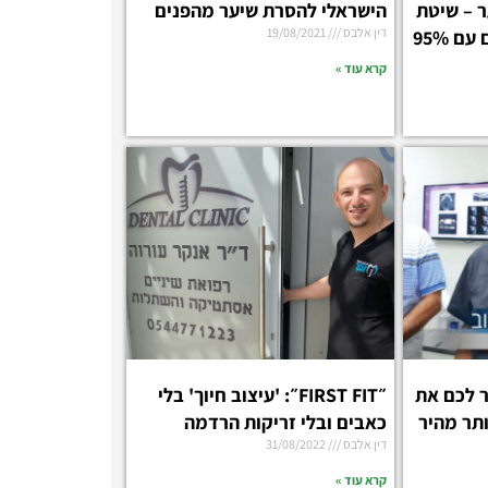
 – שיטת
הישראלי להסרת שיער מהפנים
דין אלבס
19/08/2021
S.P.L להסרת שיער פנים עם 95%
קרא עוד »
ר לכם את
״FIRST FIT״: 'עיצוב חיוך' בלי
ותר מהיר
כאבים ובלי זריקות הרדמה
דין אלבס
31/08/2022
קרא עוד »