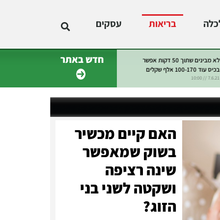
כלה
בריאות
עסקים
חדש באתר
ר לי" ובלי להתחנן ללקוח שיקנה -
הישראלים שמנצלים את האינטרנט כמו
ים את המכירות ב-600%!
דירה שמכניסה להם משכורת חודשית
1
דניאל איבגי 13.6.21 // 10:15
האם קיים מכשיר
בשוק שמאפשר
שינה רציפה
ושקטה לשני בני
הזוג?