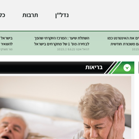
נדל"ן
תרבות
כל
בישראל לא מבינים שתוך 50 דקות אפשר
תוכנית כלכלית ל-25 שנה וחסכון של
בלי "יק
קלים
כ-180,000 ש"ח בממוצע על המשכנתא?
ככה מעל
מור משרקי 2.6.21 // 10:00
עידן דנש 17.5.21 // 8:15
בריאות