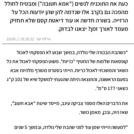
כעת את התוכנית לנשים ("אמא חטובה") ומבטיח לחולל
מהפכה גם בקרב אלו שנדמה להן שהן יודעות הכל על
הרזייה. בשורה חדשה או עוד דיאטת קסם שלא תחזיק
מעמד לאורך זמן? יצאנו לבדוק.
איילת שני 19.10.22 // 18:00
"כשהבת הבכורה שלי נולדה, במשך שבוע לא הפסקתי לאכול
קופסאות שלמות של החטיף "כריות". פשוט הפסקתי לאכול את כל
השאר והמשכתי לאכול כריות. הייתי בסטרס מטורף מלהיות אבא
בפעם הראשונה, והתוצאה היתה שהגעתי למשקל שיא של 101 ק"ג
כשאני 177 ס"מ".
את הדברים האלו מספר צביקה עינב, מייסד שיטת "אבא חטוב",
שאז היה, ובכן, מאמן כושר.
"למעשה הייתי שמן עוד לפני שהבת שלי נולדה, ובמשך 5 שנים