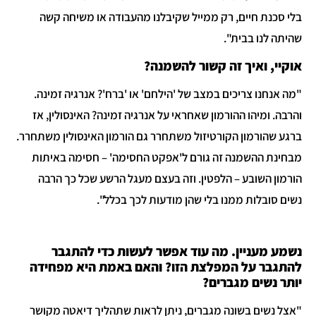
בלי סכנת חיים, רק ממייל שקיבלנו מהעבודה או משיחה קשה
שהיתה לנו בבית".
אוקיי, ואיך זה קשור להשמנה?
"מה אנחנו צריכים במצב של 'הילחם' או 'ברח'? אנרגיה זמינה.
והרבה. ומיהו ההורמון שאחראי על אנרגיה זמינה? האינסולין, אז
ברגע שהורמון הקורטיזול משתחרר גם הורמון האינסולין משתחרר.
מבחינת ההשמנה זה גורם ל'אפקט החסימה' – חסימה באיתות
הורמון השובע – הלפטין. וזה בעצם מעגל הרשע שכל כך הרבה
נשים סובלות ממנו בלי שהן מודעות לכך בכלל".
נשמע מעניין. מה עוד אפשר לעשות כדי להתגבר
להתגבר על המפלצת הזו? והאם באמת היא מפחידה
יותר נשים מגברים?
"אצל נשים בשונה מגברים, ניתן לראות שתהליך דיאטה מקושר