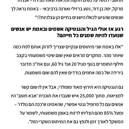
מרקל, יפה בן דוד, נטע ברזילי ואורנה ברביבאי – באמת נראה לך
שנשים שהגיעו לכאלו הישגים בחיים הן עצלניות?!"
רגע אז אולי הגיל והגנטיקה אשמים ובאמת יש אנשים
שנועדו להיות שמנים כל חייהם?
"אלו באמת שני מיתוסים ענקיים שצריך לזרוק אותם לפח כמה
שיותר מהר. מחקרים מראים שאין שום שינוי משמעותי בקצב
חילוף החומרים בגוף מגיל 20 ועד גיל 60, וגם אח"כ מדובר
בירידה של כמה אחוזים בודדים שאין להם שום משמעות.
גם הגנטיקה היא תירוץ מאוד פופולרי, אבל אין לו שום קשר
למציאות. מתוך 25,000 איש שעברו את תוכנית 'אבא חטוב' היו
אנשים עם כל פרופיל גנטי אפשרי, שהאמינו ש'ככה הם נולדו' –
ומעל 85% מהם הצליחו לרזות באופן משמעותי, לשמור על
המשקל לאורך זמן ולנפץ גם את המיתוס השקרי הזה".