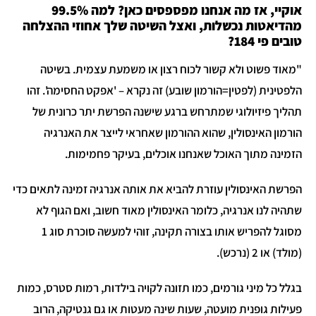
אוקיי, אז מה אנחנו מפספסים כאן? למה 99.5%
מהדיאטות נכשלות, ואצל השיטה שלך אחוזי ההצלחה
טובים פי 184?
"מאוד פשוט ולא קשור לכוח רצון או משמעת עצמית. בשיטה
הלפטינית (לפטין=הורמון שובע) זה נקרא – 'אפקט החסימה'. זהו
תהליך פיזיולוגי שמתרחש ברגע שישנה הפרשת יתר כרונית של
הורמון האינסולין, שהוא ההורמון שאחראי לייצר את האנרגיה
הזמינה מתוך האוכל שאנחנו אוכלים, בעיקר פחמימות.
הפרשת האינסולין עוזרת להביא את אותה אנרגיה זמינה לתאים כדי
שתהיה לנו אנרגיה, כלומר האינסולין מאוד חשוב, ואם הגוף לא
מסוגל להפריש אותו בצורה תקינה, זוהי למעשה סוכרת סוג 1
(מולד) או 2 (נרכש).
בגלל כל מיני גורמים, כמו תזונה לקויה בילדות, רמות סטרס, כמות
פעילות גופנית מועטה, שעות שינה מעטות או גם גנטיקה, הרוב