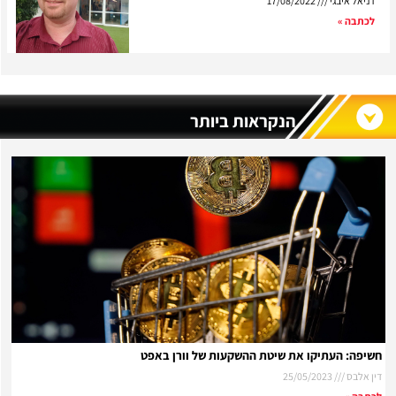
דניאל איבגי
17/08/2022
לכתבה »
הנקראות ביותר
חשיפה: העתיקו את שיטת ההשקעות של וורן באפט
דין אלבס
25/05/2023