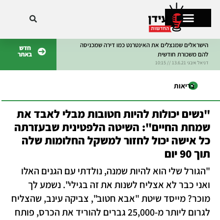
הישראלים שמנצלים את האינטרנט כמו דירה שמכניסה
חדש
להם משכורת חודשית
באתר
מתקרחים בישראל
דניאל איבגי 13.6.21 // 10:15
דניאל איבגי 8.6.21 // 10:15
בריאות
"נשים יכולות להיות חטובות מבלי לאבד את
שמחת החיים": השיטה הלפטינית שבעזרתה
כל אישה יכול לחזור למשקל החלומות שלה
תוך 90 יום
"הגורל שלי הוא להיות שמנה, נולדתי עם הגנים האלו
ואני כבר לא אצליח לשנות את זה בגילי". נשמע לך
מוכר? מייסד שיטת "אבא חטוב", צביקה עינב, שהצליח
לגרום ליותר מ-25,000 גברים להוריד את הכרס, פותח