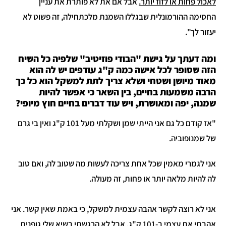
לאכול פחות או לזוז יותר.
אבל אם את לא פותרת את עניין
החסימה ההורמונלית שבגללו השמנת מלכתחילה, זה פשוט לא
יעזור לך".
ומה דעתך על גישת "הבודי פוזיטיב" שלפיה כל השיח
הזה שסופר לכל אישה כמה ק"ג עודפים יש לה הוא
מאוד מיושן ושטחי ושלא צריך לתת למשקל הוא כל כך
הרבה משמעות בחיים, בין השאר כי אפשר להיות
שמנה, יפה ומאושרת, ויש עוד דברים בחיים חוץ מיופי?
"אז קודם כל גם אני הייתי שמן ושקלתי מעל 101 ק"ג ואין בי גרם
של שמנופוביה.
אני לגמרי מאמין שכל אחת צריכה לעשות מה שטוב לה, ואם טוב
לה להיות מלאה יותר או פחות, זה מעולה.
אני לא רוצה לקשר אהבה עצמית למשקל, כי באמת שאין קשר. אני
אהבתי את עצמי ב-101 ק"ג, אבל לא הרגשתי בשיא שלי גופנית