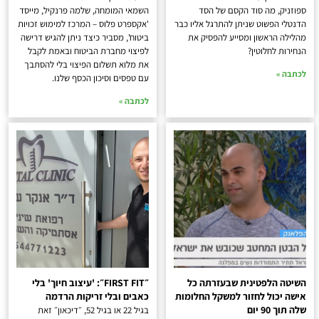
ספוזניק, מה סוד הקסם של הסד
השמאי המומחה, שלמה פרנקיל, מייסד
הדנטלי הפשוט שניתן להתרגל אליו כבר
'אקספרט פלוס – המרכז למימוש זכויות
מהלילה הראשון ומסייע להפסיק את
ביטוח', מסביר כיצד ניתן להגיש דרישה
הנחירות לחלוטין?
לפיצוי מחברת הביטוח ובאמת לקבל
את מלוא תשלום הפיצוי בלי להסתבך
לכתבה »
עם טפסים וסיכון הכסף שלנו.
לכתבה »
השיטה הלפטינית שבעזרתה כל
״FIRST FIT״: 'עיצוב חיוך' בלי
אישה יכול לחזור למשקל החלומות
כאבים ובלי זריקות הרדמה
שלה תוך 90 יום
בגיל 22 או בגיל 52, ״דיכאון״ זאת