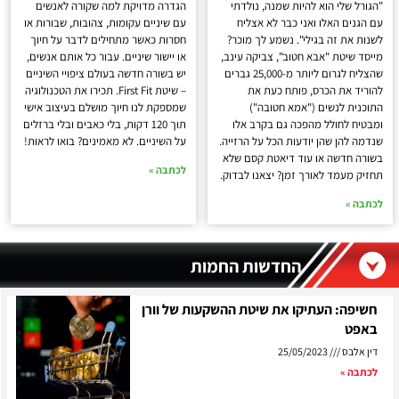
"הגורל שלי הוא להיות שמנה, נולדתי
הגדרה מדויקת למה שקורה לאנשים
עם הגנים האלו ואני כבר לא אצליח
עם שיניים עקומות, צהובות, שבורות או
לשנות את זה בגילי". נשמע לך מוכר?
חסרות כאשר מתחילים לדבר על חיוך
מייסד שיטת "אבא חטוב", צביקה עינב,
או יישור שיניים. עבור כל אותם אנשים,
שהצליח לגרום ליותר מ-25,000 גברים
יש בשורה חדשה בעולם ציפויי השיניים
להוריד את הכרס, פותח כעת את
– שיטת First Fit. תכירו את הטכנולוגיה
התוכנית לנשים ("אמא חטובה")
שמספקת לנו חיוך מושלם בעיצוב אישי
ומבטיח לחולל מהפכה גם בקרב אלו
תוך 120 דקות, בלי כאבים ובלי ברזלים
שנדמה להן שהן יודעות הכל על הרזייה.
על השיניים. לא מאמינים? בואו לראות!
בשורה חדשה או עוד דיאטת קסם שלא
לכתבה »
תחזיק מעמד לאורך זמן? יצאנו לבדוק.
לכתבה »
החדשות החמות
חשיפה: העתיקו את שיטת ההשקעות של וורן
באפט
דין אלבס
25/05/2023
לכתבה »