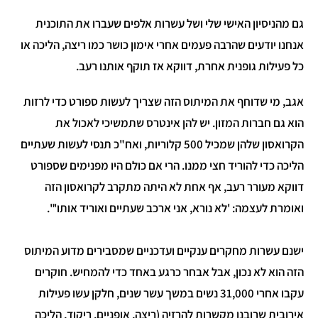
גם מהניסיון האישי שלי ושל עשרות אלפים שעברו את התוכנית
אנחנו יודעים שהרבה פעמים אחרי אימון כושר כמו ריצה, הליכה או
כל פעילות גופנית אחרת, דווקא אז תוקף אותנו רעב.
אגב, מי שדוחף את המיתוס הזה שצריך לעשות ספורט כדי לרזות
הוא גם חברות המזון. יש להן אינטרס שתמשיכי לאכול את
הקרואסון שלהן שמכיל 500 קלוריות, ואח"כ תנסי לעשות שעתיים
הליכה כדי להוריד חצי ממנו. הרי אם כולם היו מפנימים שספורט
דווקא מעורר רעב, אף אחת לא היתה מתקרב לקרואסון הזה
ואומרת לעצמה: 'לא נורא, אני ארכב שעתיים ואוריד אותו'".
ישנם עשרות מחקרים ענקיים ועדכניים שמסבירים מדוע המיתוס
הזה הוא לא נכון, אבל אבחר כרגע באחד כדי להמחיש. חוקרים
עקבו אחרי 31,000 נשים במשך עשר שנים, חלקן עשו פעילות
אירובית שרובנו מקשרות להרזיה (ריצה, אופניים, ריקוד, הליכה