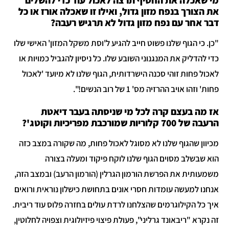
מי שאכלה את החטיף תרצה לאכול עוד כדי להשלים
את הצורך בנפח מזון גדול, ואילו זו שאכלה אורז או כל
דבר אחר עם נפח מזון גדול לא תרגיש רעבה?
"כן. כי הגוף שלנו פשוט חייב להגיע ל'וסת משקל המזון' האישי שלו
כדי להדליק את המנגנוני השובע שלו. כל ניסיון להגביל כמויות או
לאכול פחות זוהי סכנה הישרדותית, הגוף שלנו לא מיועד 'לאכול
פחות' וזהו אויב ההרזיה מס' 1 של רוב הנשים!".
אז מה בעצם קרה לכל מי שניסתה בעבר דיאטת
הרעבה של 700 קלוריות שמורכבת מפריכיות וקוטג'?
מכיוון שהגוף שלנו לא מסוגל לאכול פחות, מה שקורה במצב כזה
הוא שבשלב מסוים הגוף שלנו לוקח פיקוד ומעלה בצורה
משמעותית את הפרשת הורמון הגרלין (הורמון הרעב) ובמצב הזה,
אנחנו למעשה עומדות חסרי אונים בתחושת כישלון נוראית ורואים
איך כל הקילוגרמים שהצלחנו לרדת עולים בחזרה פלוס עוד ריבית.
זה נקרא "ריבאונד גרליני", פעולת פיצוי פיזיולוגית וצפויה לחלוטין,