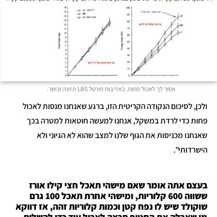
אסור לך לאכול פחות. באדיבות פורטל LBS תזונה וכושר.
ולכן, לסיכום הנקודה הקריטית הזו, ברגע שאנחנו מנסות לאכול
פחות כדי לרדת במשקל, אנחנו למעשה חוטאות למטרה בכך
שאנחנו מכניסות את הגוף שלנו למצב שהוא לא הגיוני ולא
הישרדותי".
בעצם אתה אומר שאם מישהי תאכל חצי קילו אורז
ששווה 600 קלוריות, ומישהי אחרת תאכל 100 גרם
שוקולד שיש לו נפח קטן וכמות קלוריות זהה, אז דווקא