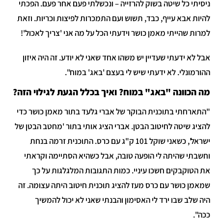
ניסיתי כל שיטה בשוק להרזייה – ונכשלתי פעם אחר פעם. הפכתי
להיות אבא עייף, כבד, תשוש ועם התמכרות לפיצות וכריות. וזאת
למרות שהייתי מאמן כושר וידעתי הכל על מה אני 'צריך לאכול'!
אבל לא ידעתי שעדיין יש משהו אחד שאני לא יודע. זה היה איזון
ההורמונלי. לא ידעתי שיש לי בעצם 'באג' במוח".
מה הכוונה "באג" במוח? ואיך בכלל הגעת לגילוי הזה?
"התארחתי בתוכנית הבוקר של אברי גלעד בתור מאמן כושר כדי
להציג שיטה לחיטוב הבטן. אברי הציג אותי בתור 'מחטב הבטן של
ישראל', כשאני שוקל 101 ק"ג עם כרס. התוכנית זרמה בנחת
וחשבתי שהיתה לי הופעה טובה, אבל כשהיא הסתיימה וקראתי
את הטוקבקים חשכו עיניי. כמות התגובות המלגלגות על כך
שמאמן כושר עם כרס מעז להציג תוכנית חיטוב היתה עצומה. זה
היה שלב שבו ירד לי האסימון והבנתי שאני לא יכול להמשיך
ככה".