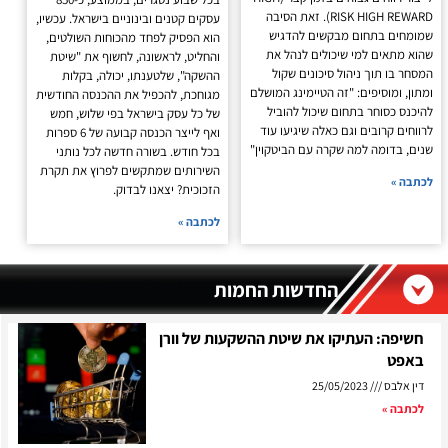
RISK HIGH REWARD). זאת הסיבה
עסקים קטנים ובינוניים בישראל. עכשיו,
שמומחים בתחום מבקשים להדגיש
הוא הפסיק לפחד מהכוחות השולטים,
שהוא מתאים למי שיכולים לנהל את
והחליט, לראשונה, לחשוף את "שיטת
המסחר בו תוך ניהול סיכונים שקול
ההשקה", שלטענתו, יכולה, בקלות
ומתון, ומוסיפים: "זה הטיימינג המושלם
מגוחכת, להכפיל את ההכנסה החודשית
להיכנס כסוחר בתחום שיכול להוביל
של כל עסק בישראל בפי שלוש, חמש
לרווחים קרובים וגם כאלה שיגיעו עוד
ואף לייצר הכנסה קבועה של 6 ספרות
שנים, בדומה למה שקרה עם הביטקוין"
בכל חודש. בשורה חדשה לכל נותני
השירותים שמתקשים לפרוץ את תקרת
לכתבה »
הזכוכית? יצאנו לבדוק.
לכתבה »
החדשות החמות
חשיפה: העתיקו את שיטת ההשקעות של וורן
באפט
דין אלבס
25/05/2023
לכתבה »