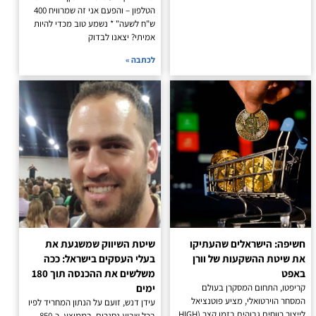
הטלפון – והפעם אני זה שמרוויח 400
ש"ח לשעה" * נשמע טוב מכדי להיות
אמיתי? יצאנו לבדוק
לכתבה »
חשיפה: הישראלים שהעתיקו
שיטת השיווק שמשגעת את
את שיטת ההשקעות של וורן
בעלי העסקים בישראל: ככה
באפט
משלשים את ההכנסה תוך 180
קריפטו, התחום המסקרן בעולם
ימים
המסחר הוירטואלי, מציע פוטנציאל
עידן דנש, זועם על הנתון המחריד לפיו
לייצור רווחים גבוהים בזמן קצר (HIGH
בכל שבוע נסגרים, בממוצע, כ-850