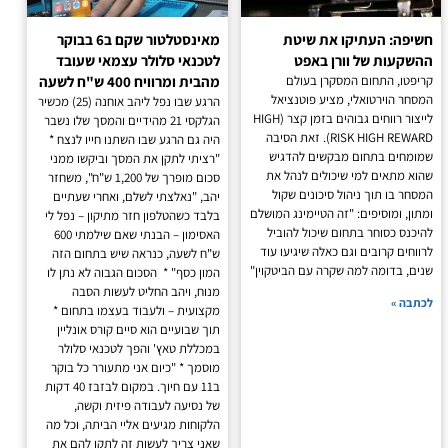
חשיפה: העתיקו את שיטת
מאינסטלטור שקם ב6 בבוקר
ההשקעות של וורן באפט
לטכנאי סלולר עצמאי שעובד
קריפטו, התחום המסקרן בעולם
מהבית ומרוויח 400 ש"ח לשעה
המסחר הוירטואלי, מציע פוטנציאל
הרגע שבו נפל ליהב אוחנה (25) מכשיר
לייצור רווחים גבוהים בזמן קצר (HIGH
הגלקסי 21 מהידיים והמסך שלו נשבר
RISK HIGH REWARD). זאת הסיבה
היה גם הרגע שבו השתנו חייו לנצח *
שמומחים בתחום מבקשים להדגיש
"רציתי לתקן את המסך וביקשו ממני
שהוא מתאים למי שיכולים לנהל את
סכום מופרך של 1,200 ש"ח", משחזר
המסחר בו תוך ניהול סיכונים שקול
יהב, "נאלצתי לשלם, ואחרי שעתיים
ומתון, ומוסיפים: "זה הטיימינג המושלם
בלבד כשהטלפון חזר מתיקון – נפל לי
להיכנס כסוחר בתחום שיכול להוביל
האסימון – הבנתי שאם שילמתי 600
לרווחים קרובים וגם כאלה שיגיעו עוד
ש"ח לשעה, כנראה שיש בתחום הזה
שנים, בדומה למה שקרה עם הביטקוין"
המון כסף" * הסכום הגבוה לא נתן לו
מנוח, ויהב החליט לעשות הסבה
לכתבה »
מקצועית – ולעבוד בעצמו בתחום *
תוך שבועיים הוא סיים קורס אונליין
במכללת טאץ' והפך לטכנאי סלולר
מוסמך * "כיום אני מתעורר כל בוקר
ב11 עם חיוך. במקום לבזבז 40 דקות
של נסיעה לעבודה פיזית וקשה,
הלקוחות מגיעים אליי הביתה, וכל מה
שאני צריך לעשות זה לתקן להם את