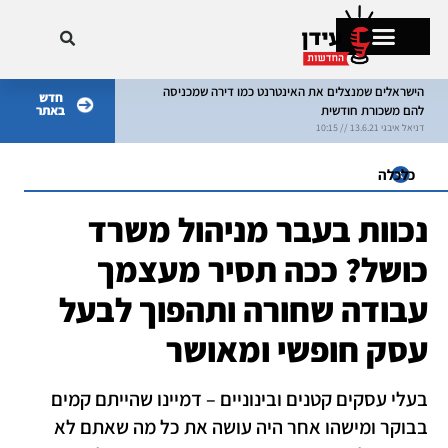
הישראלים שמנצלים את האינטרנט כמו דירה שמכניסה
חדש
להם משכורת חודשית
באתר
מתקרחים בישראל
דניאל איבגי 13.6.21 // 10:15
דניאל איבגי 8.6.21 // 10:15
כלכלה
נכוות בעבר מניהול משרד
כושל? ככה תסיר מעצמך
עבודה שחורה ותהפוך לבעל
עסק חופשי ומאושר
בעלי עסקים קטנים ובינוניים – דמיינו שהייתם קמים
בבוקר ומישהו אחר היה עושה את כל מה שאתם לא