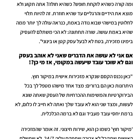
ומה קורה כשהיא לוקחת חופש? כשהיא חולה? אתה תקוע ולא
מוצא את הידיים והרגליים עד שהיא חוזרת. זה להיות תלוי
לחלוטין במישהי שבוא נודה באמת, כנראה עולה לך יותר ממה
שהיא באמת עושה. שורה תחתונה: לא הכי משתלם להעסיק
בימינו מזכירה, בטח לא לבעל עסק קטן או בינוני".
אם אני לא עושה את הדברים שאני לא אוהב בעסק
וגם לא שוכר עובד שיעשה במקומי, אז מי כן?!
"כאן נכנס הקסם שנקרא מזכירות אישית במיקור חוץ.
היתרונות כאן הם ברורים: מצד אחד מישהו מטפל לך בכל
הבירוקרטיות והמשימות ההכרחיות של העסק שאתה שונא
לעשות, ומצד שני הוא לא עובד שלך ואתה לא חייב לו כלום, לא
ברמת יחסי עובד מעביד וגם לא ברמה הכלכלית.
'מיקור חוץ' כשמו כן הוא, שירות חיצוני. זה אומר שהמזכירה
האישית שתקבל לא צריכה שתפקח עליה 24/7, לא שתשלם