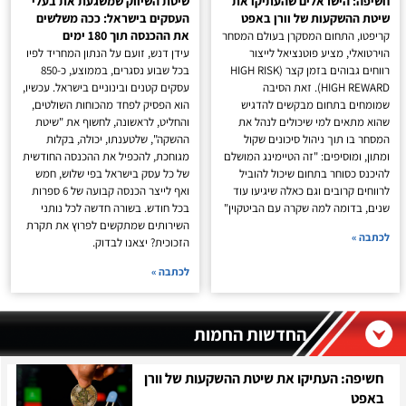
חשיפה: הישראלים שהעתיקו את
שיטת השיווק שמשגעת את בעלי
שיטת ההשקעות של וורן באפט
העסקים בישראל: ככה משלשים
את ההכנסה תוך 180 ימים
קריפטו, התחום המסקרן בעולם המסחר
הוירטואלי, מציע פוטנציאל לייצור
עידן דנש, זועם על הנתון המחריד לפיו
רווחים גבוהים בזמן קצר (HIGH RISK
בכל שבוע נסגרים, בממוצע, כ-850
HIGH REWARD). זאת הסיבה
עסקים קטנים ובינוניים בישראל. עכשיו,
שמומחים בתחום מבקשים להדגיש
הוא הפסיק לפחד מהכוחות השולטים,
שהוא מתאים למי שיכולים לנהל את
והחליט, לראשונה, לחשוף את "שיטת
המסחר בו תוך ניהול סיכונים שקול
ההשקה", שלטענתו, יכולה, בקלות
ומתון, ומוסיפים: "זה הטיימינג המושלם
מגוחכת, להכפיל את ההכנסה החודשית
להיכנס כסוחר בתחום שיכול להוביל
של כל עסק בישראל בפי שלוש, חמש
לרווחים קרובים וגם כאלה שיגיעו עוד
ואף לייצר הכנסה קבועה של 6 ספרות
שנים, בדומה למה שקרה עם הביטקוין"
בכל חודש. בשורה חדשה לכל נותני
השירותים שמתקשים לפרוץ את תקרת
לכתבה »
הזכוכית? יצאנו לבדוק.
לכתבה »
החדשות החמות
חשיפה: העתיקו את שיטת ההשקעות של וורן
באפט