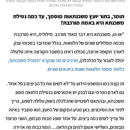
ניתוח משכנתא לדוגמה במסלול קבועה לא צמודה (עמודה ימנית בכחול) וקבועה צמודה
(עמודה אמצעית באדום).
תומר, בתור יועץ משכנתאות מוסמך, עד כמה נטילת
משכנתא היא באמת מורכבת?
"או-הו, משכנתא היא דבר מאוד מורכב. מילולית, היא מורכבת
מכמה מסלולים שונים של הלוואות. בגלל שמדובר בסכומי ענק
לאורך תקופה ארוכה, (וכולנו ראינו במשבר הקורונה איזה טלטלה
יכולה לעבור על הכלכלה),
מרכיבים מה שנקרא 'תמהיל משכנתא',
כלומר מספר הלוואות שונות בתנאים שונים.
זה קצת כמו המשפט הידוע על 'לא לשים את כל הביצים בסל אחד'.
גם לאדם הפרטי וגם לבנק יש אינטרסים בנטילת הלוואה מסוג
משכנתא, ובהתאם לשינויים שהכלכלה בשוק עלולה לספוג, צריך
לפזר את הסיכונים. כאן מגיע המקום של היועץ, הוא מסביר באיזה
סל צריך לשים כמה ביצים. סל אחד סופג מכות מבחוץ, השני מרופד
מבפנים, השלישי אטום למים וכן הלאה… המורכבות פה אדירה