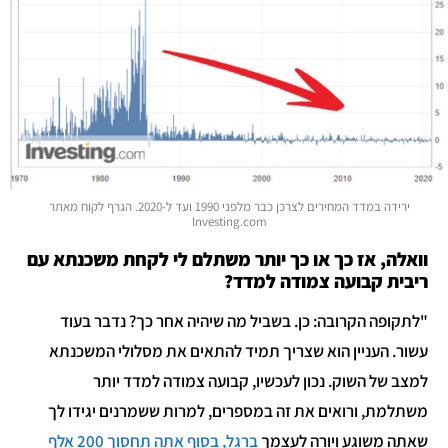
ירידה במדד המחירים לצרכן כבר מלפני 1990 ועד ל-2020. הגרף לקוח מאתר
Investing.com
וואלה, אז כך או כך יותר משתלם לי לקחת משכנתא עם
ריבית קבועה צמודה למדד?
"לתקופה הקרובה: כן. בשביל מה שיהיה אחר כך? נדבר בעוד
עשור. העניין הוא שצריך תמיד להתאים את מסלולי המשכנתא
למצב של השוק. נכון לעכשיו, קבועה צמודה למדד יותר
משתלמת, ורואים את זה במספרים, למרות ששמרנים יגידו לך
שאתה משוגע ויורה לעצמך
ברגל, בסוף אתה תחסוך 200 אלף