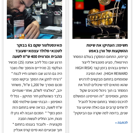
חשיפה: העתיקו את שיטת
מאינסטלטור שקם ב6 בבוקר
ההשקעות של וורן באפט
לטכנאי סלולר עצמאי שעובד
מהבית ומרוויח 400 ש"ח לשעה
קריפטו, התחום המסקרן בעולם המסחר
הוירטואלי, מציע פוטנציאל לייצור
הרגע שבו נפל ליהב אוחנה (25) מכשיר
רווחים גבוהים בזמן קצר (HIGH RISK
הגלקסי 21 מהידיים והמסך שלו נשבר
HIGH REWARD). זאת הסיבה
היה גם הרגע שבו השתנו חייו לנצח *
שמומחים בתחום מבקשים להדגיש
"רציתי לתקן את המסך וביקשו ממני
שהוא מתאים למי שיכולים לנהל את
סכום מופרך של 1,200 ש"ח", משחזר
המסחר בו תוך ניהול סיכונים שקול
יהב, "נאלצתי לשלם, ואחרי שעתיים
ומתון, ומוסיפים: "זה הטיימינג המושלם
בלבד כשהטלפון חזר מתיקון – נפל לי
להיכנס כסוחר בתחום שיכול להוביל
האסימון – הבנתי שאם שילמתי 600
לרווחים קרובים וגם כאלה שיגיעו עוד
ש"ח לשעה, כנראה שיש בתחום הזה
שנים, בדומה למה שקרה עם הביטקוין"
המון כסף" * הסכום הגבוה לא נתן לו
מנוח, ויהב החליט לעשות הסבה
לכתבה »
מקצועית – ולעבוד בעצמו בתחום *
תוך שבועיים הוא סיים קורס אונליין