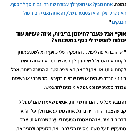
נמוכה.
אתה מבין? אני חוסך לך עבודה שחורה וגם חוסך לך כסף.
האינטרס שלך הוא האינטרס שלי, זה אתה ואני יד ביד מול
הבנקים
."
אוקיי אבל מעבר לחיסכון בריביות, איזה טעויות עוד
יכולות להפסיד לי כסף במשכנתא?
"יש הרבה איפה ליפול… התפקיד שלי כיועץ הוא לשכנע אותך
לקחת את המסלול שיחסוך לך כמה שיותר. אם אתה חושש
לקחת אותו, אני אתן לך את האופציה השנייה הטובה ביותר. אבל
בינינו? הרבה פעמים אנשים שבויים בקיבעון מחשבתי או בשיטת
עבודה ספציפיים וכמעט לא מוכנים להתגמש.
זה נובע מכל מיני הנחות שגויות, אנשים שאמרו להם 'מסלול
קבועה צמודה זה יריה ברגל, אתה משוגע אם תלך על זה' או
דברים דומים. אז הם אמנם מגיעים ליועץ משכנתאות, אבל
מתעקשים על משהו מסוים בלי להבין את הלוגיקה ולהכיר את