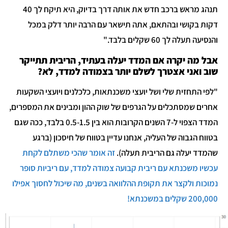
תנהג מראש ברכב חדש את אותה דרך בדיוק, היא תיקח לך 40
דקות בקושי ובהתאם, אתה תישאר עם הרבה יותר דלק במכל
והנסיעה תעלה לך 60 שקלים בלבד."
אבל מה יקרה אם המדד יעלה בעתיד, הריבית תתייקר
שוב ואני אצטרך לשלם יותר בצמודה למדד, לא?
"לפי התחזית שלי ושל יועצי משכנתאות, כלכלנים ויועצי השקעות
אחרים שמסתכלים על הגרפים של שוק ההון ומבינים את המספרים,
המדד הצפוי ל-7 השנים הקרובות הוא בין 0.5-1.5 בלבד, ככה שגם
בטווח הגבוה של העליה, אנחנו עדיין בטווח של חיסכון (ברגע
שהמדד יעלה גם הריבית תעלה).
זה אומר שהכי משתלם לקחת
עכשיו משכנתא עם ריבית קבועה צמודה למדד, עם ריביות סופר
נמוכות ולקצר את תקופת ההלוואה בשנים, מה שיכול לחסוך אפילו
200,000 שקלים במשכנתא!