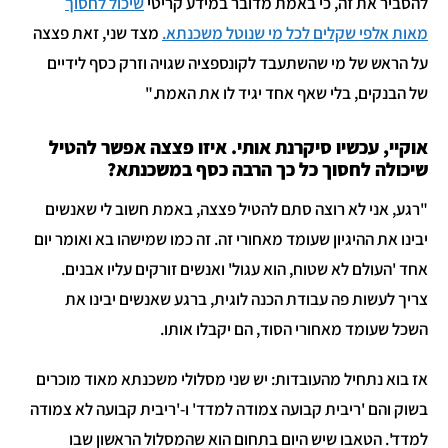
להסביר את זה, כי באמת מדובר במידע קריטי
שיכול לחסוך
מאות אלפי שקלים לכל מי שנוטל משכנתא.
מצד שני, זאת פצצה
על הראש של מי שהשתעבד לקונספציה שגויה וזרק כסף לידיים
של הבנקים, בלי שאף אחד יגיד לו את האמת."
אוקיי, עכשיו סיקרנת אותי. איזו פצצה אפשר להטיל
שיכולה לחסוך כל כך הרבה כסף במשכנתא?
"רגע, אני לא רוצה סתם להטיל פצצה, באמת חשוב לי שאנשים
יבינו את ההיגיון שעומד מאחורי זה. זה כמו שמישהו בא ואומר יום
אחד 'העולם לא שטוח, הוא עגול' ואנשים זורקים עליו אבנים.
צריך לעשות פה עבודת הכנה לוגית, ברגע שאנשים יבינו את
השכל שעומד מאחורי הסוד, הם יקבלו אותו.
אז בוא נתחיל מהעובדות: יש שני מסלולי משכנתא מאוד מוכרים
בשוק והם 'ריבית קבועה צמודה למדד' ו-'ריבית קבועה לא צמודה
למדד'. הטאבו שיש היום בתחום הוא שהמסלול הראשון שבו