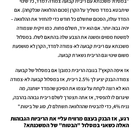
"במסלול משכנתא עם ריבית קבועה צמודה למדד, כל שינוי
שיתבטא במדד משליך על הקרן (סכום ההלוואה שנלקחה). אם
המדד עולה, הסכום שתשלם כל חודש כדי להחזיר את ההלוואה –
יהיה גבוה יותר. אם הוא ירד, תשלם פחות. כמו זיקית שצמודה
למשטח מסוים ומשנה את הצבע שלה בהתאם לשלו. במסלול
משכנתא עם ריבית קבועה לא-צמודה למדד, הקרן לא מושפעת
משום שינוי וגם הריבית נשארת קבועה.
אז איפה הקאץ'? בגובה הריבית כמובן! אם במסלול של קבועה
צמודה הבנק יציע לך 2.5% ריבית, אז במסלול קבועה לא-צמודה
הוא לא רוצה לקחת על עצמו את הסיכון שהמדד ישתנה, מה
שיגרום לו להפסיד, אז אתה תצטרך לשלם ריבית גבוהה בהרבה,
נניח 4%, כדי להבטיח שההלוואה תשתלם לו, סוג של ביטוח."
רגע, אז הבנק בעצם מרוויח עליי את הריביות הגבוהות
האלה כשאני במסלול "הבטוח" של המשכנתא?