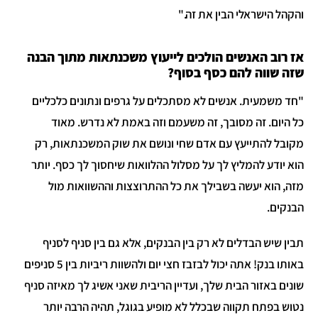
והקהל הישראלי הבין את זה."
אז רוב האנשים הולכים לייעוץ משכנתאות מתוך הבנה
שזה שווה להם כסף בסוף?
"חד משמעית. אנשים לא מסתכלים על גרפים ונתונים כלכליים
כל היום. זה מסובך, זה משעמם וזה באמת לא נדרש. מאוד
מקובל להתייעץ עם אדם שחי ונושם את שוק המשכנתאות, רק
הוא יודע להמליץ לך על מסלול ההלוואות שיחסוך לך כסף. יותר
מזה, הוא יעשה בשבילך את כל ההתרוצצות וההשוואות מול
הבנקים.
תבין שיש הבדלים לא רק בין הבנקים, אלא גם בין סניף לסניף
באותו בנק! אתה יכול לבזבז חצי יום ולהשוות ריביות בין 5 סניפים
שונים באזור הבית שלך, ועדיין הריבית שאני אשיג לך מאיזה סניף
נטוש בפתח תקווה שבכלל לא מופיע בגוגל, תהיה הרבה יותר