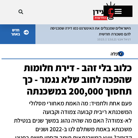
הישראלים שמנצלים את האינטרנט כמו דירה שמכניסה
חדש
להם משכורת חודשית
באתר
מתקרחים בישראל
דניאל איבגי 13.6.21 // 10:15
דניאל איבגי 8.6.21 // 10:15
כלכלה
כלוב בלי זהב - דירת חלומות
שהפכה לחוב שלא נגמר - כך
תחסוך 200,000 במשכנתה
פעם אחת ולתמיד: מה האמת מאחורי מסלולי
המשכנתא ריבית קבועה צמודה וקבועה
לא-צמודה? האם מה שהיה נהוג במשך שנים בנטילת
משכנתא באמת משתלם לנו ב-2022 ושנים
קדימה? יועץ המשכנתאות תומר וקסמן חושף בפנינו