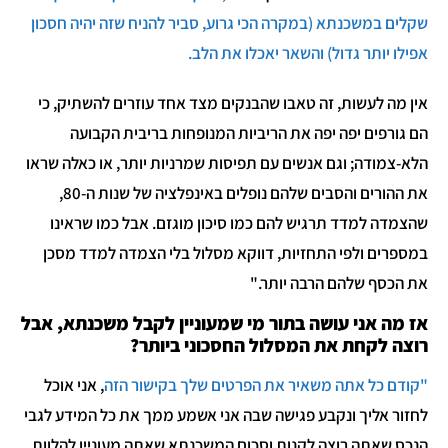
שקלים במשכנתא (במקרה הכי גרוע, סביר להניח שזה יהיה חסכון
אפילו יותר גדול) והשאר יאכלו את הלב.
אין מה לעשות, זה טאבו שהבנקים מצד אחד עוזרים להשתיק, כי
הם גורפים יפה יפה את הריביות המנופחות בריבית הקבועה
הלא-צמודה; וגם אנשים עם תפיסות שמרניות יותר, או כאלה שראו
את ההורים והסבים שלהם נופלים באינפלציה של שנות ה-80,
שהצמדה למדד תרגיש להם כמו סיכון מוגזם. אבל כמו שראינו
במספרים ולפי התחזיות, דווקא מסלול בלי הצמדה למדד מסכן
את הכסף שלהם הרבה יותר."
אז מה אני עושה בתור מי שמעוניין לקבל משכנתא, אבל
רוצה לקחת את המסלול החסכוני ביותר?
"קודם כל אתה משאיר את הפרטים שלך בקישור הזה
, אני אוכל
לחזור אליך ונקבע פגישה שבה אני אשמע ממך את כל המידע לגבי
הנכס שאתה רוצה לקנות וסכום המשכנתא שאתה מעוניין להלוות