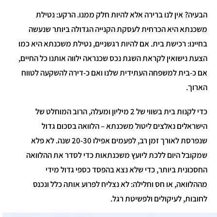
הבעיה? אין לנו ברירה אלא להיות חלק ממנו. הרקע: נטילת
משכנתא היא הכרחית לעסקת הקנייה הגדולה ביותר שנעשה
בחיינו: רכישת בית. אם להיות רגשניים, נטילת משכנתא היא כמו
הצעת נישואין לקראת השגת נכס שכנראה ילווה אותנו כל החיים,
אם כ-בית למשפחה העתידית שלנו ואם כ-דירה להשקעה לטווח
הארוך.
כדי לקנות בית בשווי של 2 מיליון ומעלה, הרוב המוחלט של
הישראלים נאלצים ליטול משכנתא – הלוואה בסכום גדול
שנפרסת לאורך זמן רב, לפעמים אפילו 20-30 שנה. לא פלא
שמקובל היום ללכת ליועץ משכנתאות כדי לסדר את ההלוואה
החסכונית ביותר, כדי שלא נצא בהפסד כספי גדול מידי
מההלוואה, או חס וחלילה: לא נצליח לפרוע אותה כלל ונכנס
לחובות, לעיקולים ולפשיטת רגל.