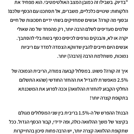
"בדיוק. בשבילו זה כמובן המצב האולטימטיבי. הוא מפחיד את
הלקוחות: שינויים כלכליים, משברים, אל תסתכנו עם הכסף שלכם!
ובסוף מה קורה? אנשים שמחזיקים בשתי ידיים חסכונות של חיים
שלמים מעדיפים לשלם הרבה יותר, רק מהפחד של מה שאולי
יקרה או לא, והבנקים גורפים לכיסים כסף בטוח בלי להסתבך.
אנשים היום חייבים להבין שדווקא הצמדה למדד עם ריביות
נמוכות, משתלמת הרבה (הרבה!) יותר.
איך זה קורה? פשוט. במסלול קבועה צמודה, הריבית הנמוכה של
2.5% מאפשרת להגדיל את ההחזר החודשי (שהוא התשלום
החלקי הקבוע להחזרת ההלוואה) וככה לפרוע את המשכנתא
בתקופת קצרה יותר!
הבנת? ההפרש של ה-1.5% בריבית בין שני המסלולים מגולם
בקיצור של משך ההלוואה כולה, ופה ידידי, קבור הכסף הגדול. ככל
שתקופת ההלוואה קצרה יותר, יש הרבה פחות סיכון בהתייקרות