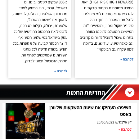
(HIGH RISK HIGH REWARD). זאת
כ-850 עסקים קטנים ובינוניים
הסיבה שמומחים בתחום מבקשים
בישראל. עכשיו, הוא הפסיק לפחד
להדגיש שהוא מתאים למי שיכולים
מהכוחות השולטים, והחליט, לראשונה,
לנהל את המסחר בו תוך ניהול
לחשוף את "שיטת ההשקה",
סיכונים שקול ומתון, ומוסיפים: "זה
שלטענתו, יכולה, בקלות מגוחכת,
הטיימינג המושלם להיכנס כסוחר
להכפיל את ההכנסה החודשית של כל
בתחום שיכול להוביל לרווחים קרובים
עסק בישראל בפי שלוש, חמש ואף
וגם כאלה שיגיעו עוד שנים, בדומה
לייצר הכנסה קבועה של 6 ספרות בכל
למה שקרה עם הביטקוין"
חודש. בשורה חדשה לכל נותני
השירותים שמתקשים לפרוץ את
לכתבה »
תקרת הזכוכית? יצאנו לבדוק.
לכתבה »
החדשות החמות
חשיפה: העתיקו את שיטת ההשקעות של וורן
באפט
דין אלבס
25/05/2023
לכתבה »