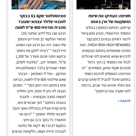
חשיפה: העתיקו את שיטת
מאינסטלטור שקם ב6 בבוקר
ההשקעות של וורן באפט
לטכנאי סלולר עצמאי שעובד
מהבית ומרוויח 400 ש"ח לשעה
קריפטו, התחום המסקרן בעולם
המסחר הוירטואלי, מציע פוטנציאל
הרגע שבו נפל ליהב אוחנה (25)
לייצור רווחים גבוהים בזמן קצר
מכשיר הגלקסי 21 מהידיים והמסך
(HIGH RISK HIGH REWARD). זאת
שלו נשבר היה גם הרגע שבו השתנו
הסיבה שמומחים בתחום מבקשים
חייו לנצח * "רציתי לתקן את המסך
להדגיש שהוא מתאים למי שיכולים
וביקשו ממני סכום מופרך של 1,200
לנהל את המסחר בו תוך ניהול
ש"ח", משחזר יהב, "נאלצתי לשלם,
סיכונים שקול ומתון, ומוסיפים: "זה
ואחרי שעתיים בלבד כשהטלפון חזר
הטיימינג המושלם להיכנס כסוחר
מתיקון – נפל לי האסימון – הבנתי
בתחום שיכול להוביל לרווחים קרובים
שאם שילמתי 600 ש"ח לשעה, כנראה
וגם כאלה שיגיעו עוד שנים, בדומה
שיש בתחום הזה המון כסף" * הסכום
למה שקרה עם הביטקוין"
הגבוה לא נתן לו מנוח, ויהב החליט
לעשות הסבה מקצועית – ולעבוד
לכתבה »
בעצמו בתחום * תוך שבועיים הוא
סיים קורס אונליין במכללת טאץ' והפך
לטכנאי סלולר מוסמך * "כיום אני
מתעורר כל בוקר ב11 עם חיוך.
במקום לבזבז 40 דקות של נסיעה
לעבודה פיזית וקשה, הלקוחות מגיעים