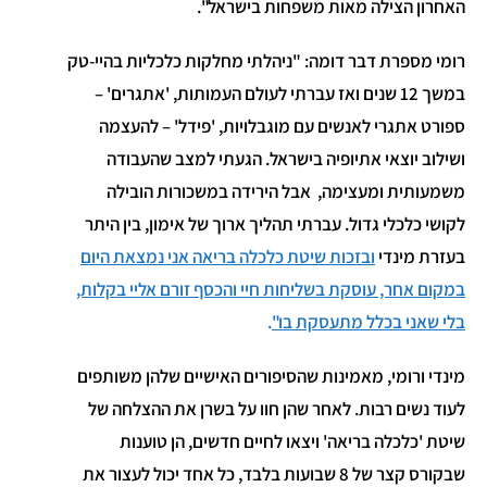
האחרון הצילה מאות משפחות בישראל".
רומי מספרת דבר דומה: "ניהלתי מחלקות כלכליות בהיי-טק
במשך 12 שנים ואז עברתי לעולם העמותות, 'אתגרים' –
ספורט אתגרי לאנשים עם מוגבלויות, 'פידל' – להעצמה
ושילוב יוצאי אתיופיה בישראל. הגעתי למצב שהעבודה
משמעותית ומעצימה, אבל הירידה במשכורות הובילה
לקושי כלכלי גדול. עברתי תהליך ארוך של אימון, בין היתר
בעזרת מינדי
ובזכות שיטת כלכלה בריאה אני נמצאת היום
במקום אחר, עוסקת בשליחות חיי והכסף זורם אליי בקלות,
בלי שאני בכלל מתעסקת בו"
.
מינדי ורומי, מאמינות שהסיפורים האישיים שלהן משותפים
לעוד נשים רבות. לאחר שהן חוו על בשרן את ההצלחה של
שיטת 'כלכלה בריאה' ויצאו לחיים חדשים, הן טוענות
שבקורס קצר של 8 שבועות בלבד, כל אחד יכול לעצור את