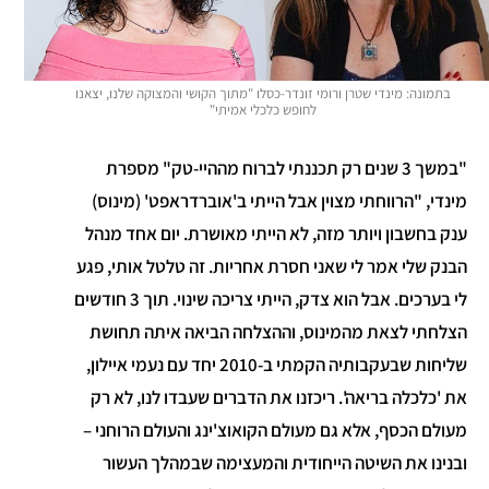
בתמונה: מינדי שטרן ורומי זונדר-כסלו "מתוך הקושי והמצוקה שלנו, יצאנו
לחופש כלכלי אמיתי"
"במשך 3 שנים רק תכננתי לברוח מההיי-טק" מספרת
מינדי, "הרווחתי מצוין אבל הייתי ב'אוברדראפט' (מינוס)
ענק בחשבון ויותר מזה, לא הייתי מאושרת. יום אחד מנהל
הבנק שלי אמר לי שאני חסרת אחריות. זה טלטל אותי, פגע
לי בערכים. אבל הוא צדק, הייתי צריכה שינוי. תוך 3 חודשים
הצלחתי לצאת מהמינוס, וההצלחה הביאה איתה תחושת
שליחות שבעקבותיה הקמתי ב-2010 יחד עם נעמי איילון,
את 'כלכלה בריאה'. ריכזנו את הדברים שעבדו לנו, לא רק
מעולם הכסף, אלא גם מעולם הקואוצ'ינג והעולם הרוחני –
ובנינו את השיטה הייחודית והמעצימה שבמהלך העשור