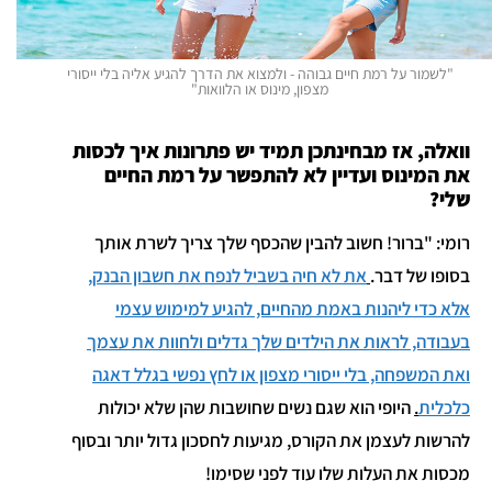
"לשמור על רמת חיים גבוהה - ולמצוא את הדרך להגיע אליה בלי ייסורי
מצפון, מינוס או הלוואות"
וואלה, אז מבחינתכן תמיד יש פתרונות איך לכסות
את המינוס ועדיין לא להתפשר על רמת החיים
שלי?
רומי: "ברור! חשוב להבין שהכסף שלך צריך לשרת אותך
בסופו של דבר.
את לא חיה בשביל לנפח את חשבון הבנק,
אלא כדי ליהנות באמת מהחיים, להגיע למימוש עצמי
בעבודה, לראות את הילדים שלך גדלים ולחוות את עצמך
ואת המשפחה, בלי ייסורי מצפון או לחץ נפשי בגלל דאגה
כלכלית
.
היופי הוא שגם נשים שחושבות שהן שלא יכולות
להרשות לעצמן את הקורס, מגיעות לחסכון גדול יותר ובסוף
מכסות את העלות שלו עוד לפני שסימו!