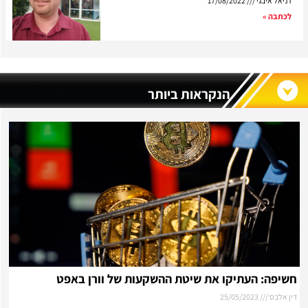
דניאל איבגי
17/08/2022
לכתבה »
הנקראות ביותר
חשיפה: העתיקו את שיטת ההשקעות של וורן באפט
דין אלבס
25/05/2023