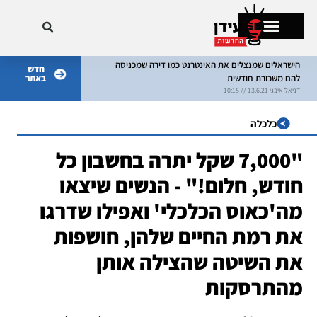
הישראלים שמנצלים את האינטרנט כמו דירה שמכניסה
חדש
להם משכורת חודשית
באתר
מתקרחים בישראל
דניאל איבגי 13.6.21 // 10:15
דניאל איבגי 8.6.21 // 10:15
כלכלה
"7,000 שקל יתרה בחשבון כל
חודש, חלום!" - הנשים שיצאו
מה'כאוס הכלכלי' ואפילו שדרגו
את רמת החיים שלהן, חושפות
את השיטה שהצילה אותן
מהתרסקות