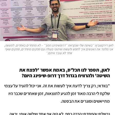
לאון דירקטוביץ:
״בשיטה שלי שנקראת ״דרופשיפינג הפוך״ – לא מתחרים באחרים. למעשה,
אני מלמד את האנשים איך לחפש ולעשות שיתופי פעולה עם ספקים מיוחדים, ספקים שאף
אחד לא עובד איתם.״
לאון, תספר לנו תכל'ס, באמת אפשר 'לפצח את
השיטה' ולהרוויח בגדול דרך דרופ-שיפינג היום?
"בוודאי, רק צריך לדעת איך לעשות את זה. אני יכול להעיד על עצמי
שלקח לי הרבה מאוד זמן להגיע לתוצאות, זמן שאחרים שכבר היו
מתייאשים וסוגרים את הבסטה.
נכשלתי והפסדתי הרבה כסף, לא היה אף אחד שילווה אותי, יראה