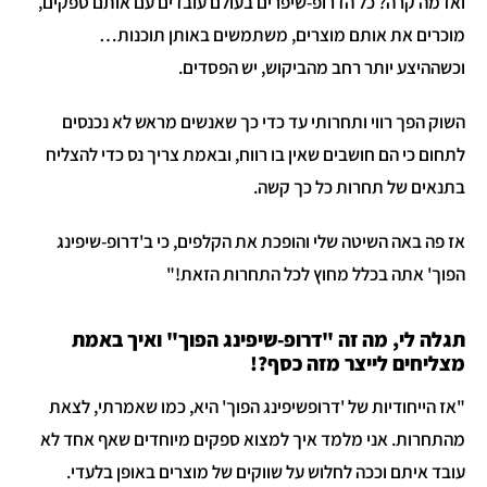
ואז מה קרה? כל הדרופ-שיפרים בעולם עובדים עם אותם ספקים,
מוכרים את אותם מוצרים, משתמשים באותן תוכנות…
וכשההיצע יותר רחב מהביקוש, יש הפסדים.
השוק הפך רווי ותחרותי עד כדי כך שאנשים מראש לא נכנסים
לתחום כי הם חושבים שאין בו רווח, ובאמת צריך נס כדי להצליח
בתנאים של תחרות כל כך קשה.
אז פה באה השיטה שלי והופכת את הקלפים, כי ב'דרופ-שיפינג
הפוך' אתה בכלל מחוץ לכל התחרות הזאת!"
תגלה לי, מה זה "דרופ-שיפינג הפוך" ואיך באמת
מצליחים לייצר מזה כסף?!
"אז הייחודיות של 'דרופשיפינג הפוך' היא, כמו שאמרתי, לצאת
מהתחרות. אני מלמד איך למצוא ספקים מיוחדים שאף אחד לא
עובד איתם וככה לחלוש על שווקים של מוצרים באופן בלעדי.