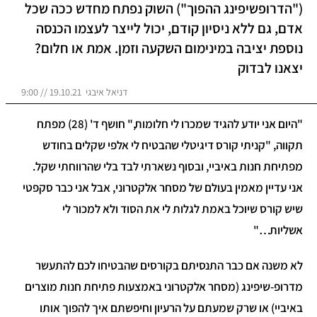
("הדרופשיפינג ההפוך") השוק נפתח מחדש ככה שכל
אדם, גם ללא ניסיון קודם, יכול לייצר לעצמו הכנסה
נוספת יציבה במינימום השקעה וזמן. אמת או חלום?
יצאנו לבדוק
דניאל איבגי 19.10.21 // 9:00
"היום אני יודע להגיד שמכרו לי חלומות," חושף ד' (28) מפתח
תקווה, "קניתי קורס דיגיטלי שהבטיח לי אלפי שקלים בחודש
מפתיחת חנות באיביי, ובסוף נשארתי לבד בלי שהרווחתי שקל.
אני עדיין מאמין בעולם של מסחר אלקטרוני, אבל אני כבר סקפטי
שיש קורס שיוכל באמת לגלות לי את הסוד ולא למכור לי
אשליות…"
לא משנה אם כבר התנסיתם בקורסים שהבטיחו לכם להתעשר
מדרופ-שיפינג (מסחר אלקטרוני באמצעות פתיחת חנות מוצרים
באיביי) או שרק שמעתם על הרעיון וחיפשתם איך להפוך אותו