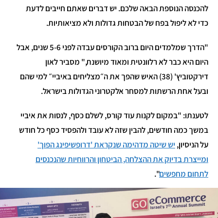
להכנסה הנוספת הבאה שלכם. יש דברים שאתם חייבים לדעת
כדי לא ליפול בפח של הבטחות גדולות ולא מציאותיות.
"הדרך שמלמדים היום ברוב הקורסים עבדה לפני 5-6 שנים, אבל
היום היא כבר לא רלוונטית ומאוד מיושנת," מסביר לאון
דירקטוביץ' (38) האיש שהפך את ה״מצליחים באיביי״ למי שהם
ובעל אחת הרשתות למסחר אלקטרוני הגדולות בישראל.
לטענתו: "במקום לקנות עוד קורס, לשלם כסף, לנסות את איביי
במשך כמה חודשים, להבין שזה לא עובד ולהפסיד כסף כל חודש
על הניסיון,
יש שיטה מדהימה שנקראת 'דרופשיפינג הפוך'
ומייצרת בדיוק את ההצלחה, הביטחון והרווחיות שהנכנסים
לתחום מחפשים
".