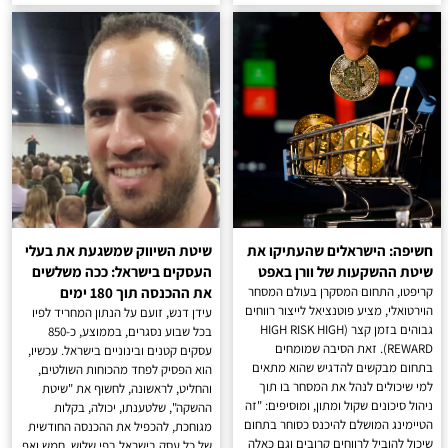
חשיפה: הישראלים שהעתיקו את
שיטת השיווק שמשגעת את בעלי
שיטת ההשקעות של וורן באפט
העסקים בישראל: ככה משלשים
קריפטו, התחום המסקרן בעולם המסחר
את ההכנסה תוך 180 ימים
הוירטואלי, מציע פוטנציאל לייצור רווחים
עידן דנש, זועם על הנתון המחריד לפיו
גבוהים בזמן קצר (HIGH RISK HIGH
בכל שבוע נסגרים, בממוצע, כ-850
REWARD). זאת הסיבה שמומחים
עסקים קטנים ובינוניים בישראל. עכשיו,
בתחום מבקשים להדגיש שהוא מתאים
הוא הפסיק לפחד מהכוחות השולטים,
למי שיכולים לנהל את המסחר בו תוך
והחליט, לראשונה, לחשוף את "שיטת
ניהול סיכונים שקול ומתון, ומוסיפים: "זה
ההשקה", שלטענתו, יכולה, בקלות
הטיימינג המושלם להיכנס כסוחר בתחום
מגוחכת, להכפיל את ההכנסה החודשית
שיכול להוביל לרווחים קרובים וגם כאלה
של כל עסק בישראל בפי שלוש, חמש ואף