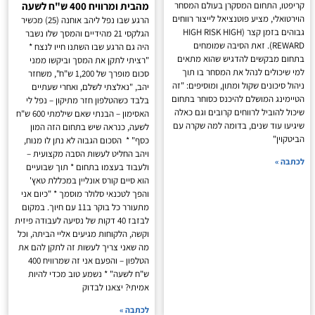
קריפטו, התחום המסקרן בעולם המסחר
מהבית ומרוויח 400 ש"ח לשעה
הוירטואלי, מציע פוטנציאל לייצור רווחים
הרגע שבו נפל ליהב אוחנה (25) מכשיר
גבוהים בזמן קצר (HIGH RISK HIGH
הגלקסי 21 מהידיים והמסך שלו נשבר
REWARD). זאת הסיבה שמומחים
היה גם הרגע שבו השתנו חייו לנצח *
בתחום מבקשים להדגיש שהוא מתאים
"רציתי לתקן את המסך וביקשו ממני
למי שיכולים לנהל את המסחר בו תוך
סכום מופרך של 1,200 ש"ח", משחזר
ניהול סיכונים שקול ומתון, ומוסיפים: "זה
יהב, "נאלצתי לשלם, ואחרי שעתיים
הטיימינג המושלם להיכנס כסוחר בתחום
בלבד כשהטלפון חזר מתיקון – נפל לי
שיכול להוביל לרווחים קרובים וגם כאלה
האסימון – הבנתי שאם שילמתי 600 ש"ח
שיגיעו עוד שנים, בדומה למה שקרה עם
לשעה, כנראה שיש בתחום הזה המון
הביטקוין"
כסף" * הסכום הגבוה לא נתן לו מנוח,
ויהב החליט לעשות הסבה מקצועית –
לכתבה »
ולעבוד בעצמו בתחום * תוך שבועיים
הוא סיים קורס אונליין במכללת טאץ'
והפך לטכנאי סלולר מוסמך * "כיום אני
מתעורר כל בוקר ב11 עם חיוך. במקום
לבזבז 40 דקות של נסיעה לעבודה פיזית
וקשה, הלקוחות מגיעים אליי הביתה, וכל
מה שאני צריך לעשות זה לתקן להם את
הטלפון – והפעם אני זה שמרוויח 400
ש"ח לשעה" * נשמע טוב מכדי להיות
אמיתי? יצאנו לבדוק
לכתבה »