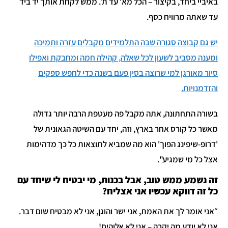
באיביי ביחד, בקיצור – הכל מא' עד ת'. ממש לקחת אותך יד ביד
עד שאתה מרוויח כסף.
יש גם קבוצה סגורה שבה התלמידים מקבלים עזרה ותמיכה
ומענה מסביב לשעון לכל שאלה, קהילה חמה ומחבקת ואפילו
סיור מאורגן למי שרוצה בסין פעם בשנה כדי לחפש ספקים
והזדמנויות.
בשורה התחתונה, אתה מקבל פה מעטפת הרבה יותר גדולה
מאשר כל קורס אחר בארץ, וזה, יחד עם השיטה הגאונית של
'דרופ-שיפינג הפוך' הוא מה שמביא לתוצאות כל כך מדהימות
אצל כל מי שמגיע".
זה נשמע ממש טוב, אבל בכנות, מי יבטיח לי שיחד עם
כל זה דווקא עכשיו אני אצליח?
״אני אומר לך את האמת, אני ישר והוגן, אני לא מבטיח שום דבר.
אני לא יודע מה יקרה – אני לא אלוהים!