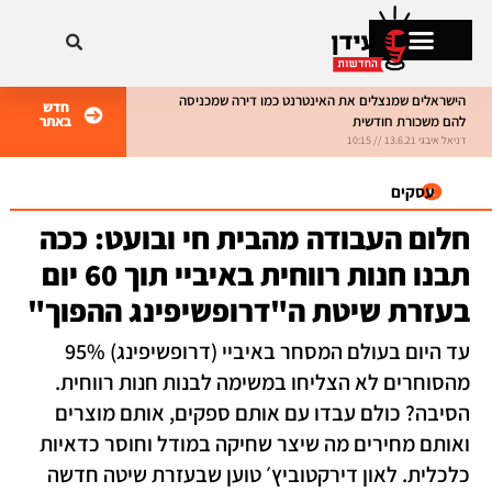
הישראלים שמנצלים את האינטרנט כמו דירה שמכניסה
חדש
להם משכורת חודשית
באתר
מתקרחים בישראל
דניאל איבגי 13.6.21 // 10:15
דניאל איבגי 8.6.21 // 10:15
עסקים
חלום העבודה מהבית חי ובועט: ככה
תבנו חנות רווחית באיביי תוך 60 יום
בעזרת שיטת ה"דרופשיפינג ההפוך"
עד היום בעולם המסחר באיביי (דרופשיפינג) 95%
מהסוחרים לא הצליחו במשימה לבנות חנות רווחית.
הסיבה? כולם עבדו עם אותם ספקים, אותם מוצרים
ואותם מחירים מה שיצר שחיקה במודל וחוסר כדאיות
כלכלית. לאון דירקטוביץ׳ טוען שבעזרת שיטה חדשה