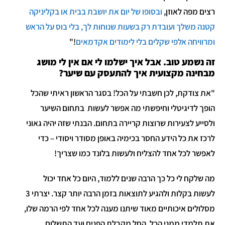
רצים מפה לאוזן,
ובסופו של יום את יושבת בבית או בקליניקה
קטנה משלך ועובדת רק בשעות שנוחות לך, בלי בוס על הראש
ומרוויחה אלפי שקלים בלי לימודים אקדמאים
!"
זה נשמע טוב. אבל איך ישלמו לי אם אין לי מושג
מבחינה מקצועית איך להתעסק עם שיער?
"את צודקת, לכן חשבתי על הכל! בסגר הראשון ראיתי שהכל
הופך לדיגיטלי וחיפשתי מה אפשר לעשות בתחום השיער
ולסייע לצעירות שרוצות קריירה בתחום. הבנתי שזה יהיה גאוני
לרכז את כל הידע החסר בכימיה באופן מסודר ויסודי – כדי
לאפשר לכל אחד להצליח ולעשות בלונד כמו שצריך!
מה שלקח לי כל כך הרבה שנים ללמוד, היום כל אחד יכול
לעשות בקלות ולהגיע לתוצאות בזמן הרבה יותר קצר. יצרתי 3
מסלולים איכותיים מאוד שיתנו מענה לכל אחד לפי הרמה שלו,
את תלמדי ממני הכל. החל מקבלת הפנים ועד התשלום