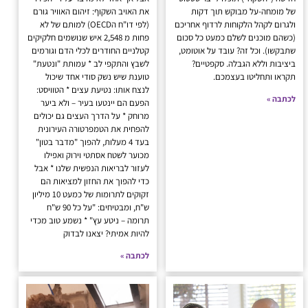
של מומחה-על מבוקש תוך דקות
את האויב השקוף: זיהום האוויר גורם
ולגרום לקהל הלקוחות לרדוף אחריכם
(לפי דו"ח הOECD) למותם של לא
(כשהם מוכנים לשלם כמעט כל סכום
פחות מ 2,548 איש שנושמים חלקיקים
שתבקשו). וכל זה? עובד על אוטומט,
קטלניים החודרים לכלי הדם וגורמים
ביציבות וללא הגבלה. סקפטיים?
לשבץ והתקפי לב * עמותת "ונטעת"
תקראו ותחליטו בעצמכם.
טוענת שיש נשק סודי אחד שיכול
לנצח אותו: נטיעת עצים * הטוויסט:
לכתבה »
הפעם הם יינטעו בעיר – ולא ביער
מרוחק * על הדרך העצים גם יכולים
להפחית את הטמפרטורה העירונית
בעד 4 מעלות, להפוך "מדבר בטון"
מכוער לשטח אסתטי וירוק ואפילו
לעזור לבריאות הנפשית שלנו * אבל
כדי להפוך את החזון למציאות הם
זקוקים לתרומות של כמעט 10 מיליון
ש"ח, ומבטיחים: "על כל 90 ש"ח
תרומה – ניטע עץ" * נשמע טוב מכדי
להיות אמיתי? יצאנו לבדוק
לכתבה »