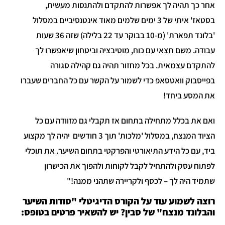
אחר כך תהיה לך אפשרות להתקדם ולהתנסות מעשית,
בסטאז' איתי של 3 ימים שלמים מאוד אינטנסיביים במסלול
'בלונד תפארת' (מ-10 בבוקר עד 22 בלילה) שזה 36 שעות
עבודה. משם תצאי עם כוח, מוטיבציה וביטחון שיאפשרו לך
להתקדם עצמאית. בכל מחזור תהיה גם קהילה סגורה
בפייסבוק וואטסאפ כדי לשמור על הקשר עם כל החברים שעברו
את המסע ביחד!
ואם את בכלל מתחילה בתחום אז תקבלי גם מזוודה עם כל
הציוד המנצח, במסלול 'מלכות' תוך 3 חודשים יהיה לך מקצוע
ביד, עם כל הידע התיאורטי והפרקטי בתחום השיער. את תוכלי
לפתוח עסק ולהתחיל לקבל לקוחות ולהפוך את הכישרון
שתמיד היה לך – לכסף ולקריירה שתהני ממנה!"
רוצה לשמוע עוד על הקורס הדיגיטלי "סודות השיער
והבלונד מנצח" של סבין? יש להשאיר פרטים בטופס: