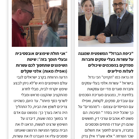
"כיפת הברזל" המשפטית שמגנה
״אני חולת שיפוצים אובססיבית
על עשרות בעלי עסקים וחברות
ובעלי תומך בזה״: שיטת
מסדקים בהסכמים שיכולים
השיפוצים שתחסוך לכם עשרות
לעלות מיליונים
(ואפילו מאות) אלפי שקלים
זה נראה כמו "הקזינו" הכי גדול
הדעה הרווחת בקרב ישראלים לגבי
בישראל * עשרות אלפי בעלי עסקים
עולם השיפוצים היא ש"לא ניתן לבצע
וחברות סוגרים מדי יום עסקאות
שיפוץ יוקרתי לבית, מבלי לחרוג
בלחיצת יד, נמנעים מעריכת הסכמים
מהתקציב שהקצנו מראש ומבלי
עם עובדים, ספקים, לקוחות, ואפילו
לשרוף כסף מיותר". עד היום, כשהיינו
עם המייסדים עצמם – ו"מהמרים" על
צריכים לשפץ את הבית, כל התהליך
כך שהכל יהיה בסדר * הסיבות: הם
היה נראה בערך כך: נפגשנו עם אדם
פשוט לא אוהבים עורכי דין, חוששים
זר במשך כמה שעות, דיברנו על
שהם רק יעודדו מתחים וסכסוכים
השיפוץ שרצינו לעשות, הראנו לו את
בחברה, ורוצים לחסוך את תשלום
הבית ובסוף הפגישה הרגשנו שאנחנו
שכר הטרחה * אלא שעו"ד אילן צדק
סומכים עליו אז העברנו לו את עשרות,