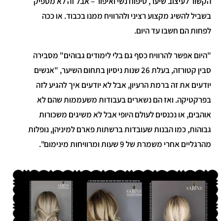
הקשור לעיצוב שיער, טיפוח נשי ואיפור – אבל זה לא מספיק
בשביל להשיג מקצוע רציני ולהרוויח ממנו בכבוד. או ככה
לפחות הם חשבו עד היום.
"היום אפשר להרוויח כסף גם בלי לימודים גבוהים" מסבירה
סבין קטורזה, בעלת 26 שנות ניסיון בתחום השיער, "אנשים
יודעים את זה ברמת הרעיון, אבל לא יודעים איך להגיע לזה
בפרקטיקה. ואז הם נשארים בעבודות משעממות שהם לא
אוהבים, או נכנסים לעולם היופי אבל לא משיגים משכורות
גבוהות, כמו הבנות שעובדות ברשתות פארם למיניהן, נופלות
מהרגליים אחרי משמרת של 9 שעות ומרוויחות מינימום".