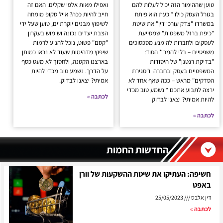
טוען שההימור הזה יכול לעלות להם
ואפילו מאות אלפי שקלים. האם זה
בגורל העסק כולו * כעת הוא פיתח
חייב להיות ככה? אייל סקופ מומחה
במשרדו "צדק עורכי דין" את שיטת
לשיפוץ מבנים יוקרתיים, טוען שעל ידי
"כיפת ברזל משפטית" שמסייעת
הצבת יעדים נכונה ושימוש בעקרון
לעסקים ולחברות להימנע מסכסוכים
"קסם" פשוט, נוכל להגיע לרמות
משפטיים – בלי להמר * הסוד:
שיפוץ מדהימות שעוד לא נראו כמותן
"בדיקת רנטגן" של היסודות
בארצנו הקטנה, ולחסוך לא מעט כסף
המשפטיים בעסק ובחברה ו"סגירת
על הדרך. נשמע טוב מכדי להיות
הסדקים" מראש – ככה שאף אחד לא
אמיתי? יצאנו לבדוק.
ירצה לתבוע אתכם * נשמע טוב מכדי
לכתבה »
להיות אמיתי? יצאנו לבדוק
לכתבה »
החדשות החמות
חשיפה: העתיקו את שיטת ההשקעות של וורן
באפט
דין אלבס
25/05/2023
לכתבה »