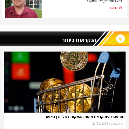
דניאל איבגי
17/08/2022
לכתבה »
הנקראות ביותר
חשיפה: העתיקו את שיטת ההשקעות של וורן באפט
דין אלבס
25/05/2023