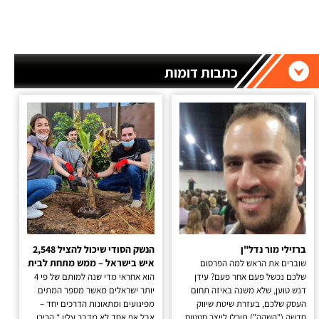
כתבות דומות
ברזילי מור נדל"ן
הנשק הסודי שיכול להציל 2,548
איש בישראל – ממש מתחת לבית
שוברים את הראש למה הפרסום
שלכם נכשל פעם אחר פעם? עידן
הוא אחראי מדי שנה למותם של פי 4
דנש טוען, שלא משנה באיזה תחום
יותר ישראלים מאשר מספר המתים
העסק שלכם, בעזרת שיטת שיווק
מפיגועים ומתאונות הדרכים יחד –
חדשה ("השקה") תוכלו לייצר סטטוס
אבל אף אחד לא מדבר עליו * הכירו