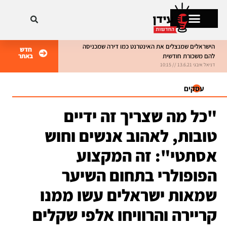
הישראלים שמנצלים את האינטרנט כמו דירה שמכניסה
חדש
להם משכורת חודשית
באתר
מתקרחים בישראל
דניאל איבגי 13.6.21 // 10:15
דניאל איבגי 8.6.21 // 10:15
עסקים
"כל מה שצריך זה ידיים
טובות, לאהוב אנשים וחוש
אסתטי": זה המקצוע
הפופולרי בתחום השיער
שמאות ישראלים עשו ממנו
קריירה והרוויחו אלפי שקלים