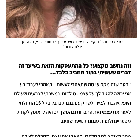
סבין קטורזה: "דווקא היום יש ביקוש מטורף לתחומי היופי, זה הזמן
שלנו לזרוח"
וזה נחשב מקצוע? כל ההתעסקות הזאת בשיער זה
דברים שעשיתי בתור תחביב בלבד…
"בטח שזה מקצוע! מה שתאהבי לעשות – תאהבי לעבוד בו!
אני יכולה להגיד לך על עצמי, מילדותי נמשכתי לצבעים ולעולם
היופי. אהבתי לצייר ולשחק עם בובות ברבי. בגיל 16 התחלתי
לאפר את עצמי ואת החברות ובהמשך גם היה לי אומץ לקחת
מספריים ולנסות סגנונות שיער שונים.
מהר מאוד כולם התלהבו ומצאתי את עצמי מקבלת לא רק