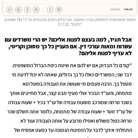
השיטה שמאפשרת להתחמק מבתי המשפט. חצי מיליון תיקים מתנהלים על ידי 742 שופטים,
"גלובס", 17.7.22
בל תגיד, למה בעצם לפנות אליכם? יש הרי משרדים עם
שרות ומאות עורכי דין. אם העניין כל כך מסוכן וקריטי,
א עדיף לפנות אליהם?
קודם כל תבדוק אם יש להם את שיטת כיפת הברזל המשפטית.
בר שני, המשרדים האלו כל כך גדולים, שאתה לא יכול לדעת מי
טפל בך. הרבה פעמים מי שעושה את העבודה בפועל הוא
תמחה, והעו"ד הבכיר אולי מעיף מבט קצר, אבל מחייבים אותך
שכר טרחה שמורכב משעות עבודה של עו"ד בכיר + שעות עבודה
ל עו"ד זוטר + שעות עבודה של מתמחה, כלומר אתה תשלם שכר
רחה כפול משולש ואפילו מרובע על אותה העבודה ועוד לא
תחלתי איתך לדבר על הזמינות הנמוכה עד כמעט אפסית של