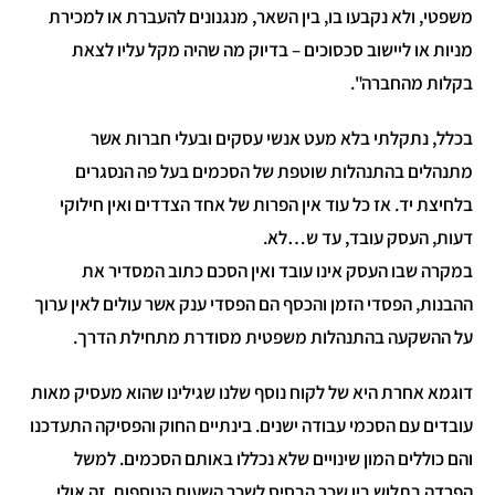
שפטי, ולא נקבעו בו, בין השאר, מנגנונים להעברת או למכירת
ניות או ליישוב סכסוכים – בדיוק מה שהיה מקל עליו לצאת
קלות מהחברה".
כלל, נתקלתי בלא מעט אנשי עסקים ובעלי חברות אשר
תנהלים בהתנהלות שוטפת של הסכמים בעל פה הנסגרים
לחיצת יד. אז כל עוד אין הפרות של אחד הצדדים ואין חילוקי
עות, העסק עובד, עד ש…לא.
מקרה שבו העסק אינו עובד ואין הסכם כתוב המסדיר את
הבנות, הפסדי הזמן והכסף הם הפסדי ענק אשר עולים לאין ערוך
ל ההשקעה בהתנהלות משפטית מסודרת מתחילת הדרך.
וגמא אחרת היא של לקוח נוסף שלנו שגילינו שהוא מעסיק מאות
ובדים עם הסכמי עבודה ישנים. בינתיים החוק והפסיקה התעדכנו
הם כוללים המון שינויים שלא נכללו באותם הסכמים. למשל
פרדה בתלוש בין שכר הבסיס לשכר השעות הנוספות. זה אולי