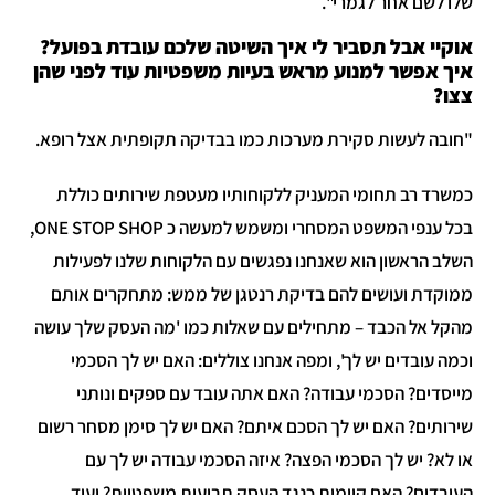
לו לשם אחר לגמרי".
וקיי אבל תסביר לי איך השיטה שלכם עובדת בפועל?
יך אפשר למנוע מראש בעיות משפטיות עוד לפני שהן
צו?
חובה לעשות סקירת מערכות כמו בבדיקה תקופתית אצל רופא.
משרד רב תחומי המעניק ללקוחותיו מעטפת שירותים כוללת
בכל ענפי המשפט המסחרי ומשמש למעשה כ ONE STOP SHOP,
שלב הראשון הוא שאנחנו נפגשים עם הלקוחות שלנו לפעילות
מוקדת ועושים להם בדיקת רנטגן של ממש: מתחקרים אותם
הקל אל הכבד – מתחילים עם שאלות כמו 'מה העסק שלך עושה
כמה עובדים יש לך', ומפה אנחנו צוללים: האם יש לך הסכמי
ייסדים? הסכמי עבודה? האם אתה עובד עם ספקים ונותני
ירותים? האם יש לך הסכם איתם? האם יש לך סימן מסחר רשום
ו לא? יש לך הסכמי הפצה? איזה הסכמי עבודה יש לך עם
עובדים? האם קיימות כנגד העסק תביעות משפטיות? ועוד.