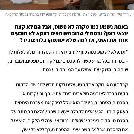
ד אילן ושרית צדק. "כשפורצת 'שריפה משפטית', כל הפעילות בחברה נכנסת להקפאה"
אמת נשמע כמו מקרה לא פשוט, אבל הם לא קצת
וצאי דופן? נדמה לי שרוב השותפים דווקא לא תובעים
חד את השני, אז למה שלא יסתפקו בלחיצת יד?
תתפלא לשמוע כמה כסף לחיצת היד הקטנה הזו יכולה לעלות לך
 במיוחד בכל מה שקשור להסכמים עם לקוחות, ספקים, ועובדים,
ותפים, משקיעים ואפילו עם המייסדים עצמם.
בל דוגמא: בוקר אחד הגיע אלינו לקוח חדש לפגישה. הלקוח
קים חברה לאנרגיה סולארית ביחד עם שותף ובעקבות אי
סכמות מסחריות ביניהם הוא שקל לפרק את מערכת היחסים
עסקית הזו והגיע אלינו לקבלת ייעוץ משפטי. 'האם חתמתם על
סכם מייסדים ביניכם?' שאלתי. 'בוודאי', ענה לי הלקוח והושיט לי
ת ההסכם. אבל אז חשכו עיניי: ההסכם נערך ללא כל ייעוץ