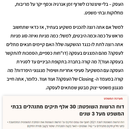
עסק – בלי שיצטרכו לשרוף זמן אנרגיה וכסף יקר על מריבות,
חלוקות ובתי משפט.
משל אם אתה רוצה להכניס משקיע בעתיד, אז כדאי שתחשוב
ראש על כמה וכמה היבטים, למשל: כמה מניות ואיזה סוג מניות
תה רוצה לתת לו כנגד ההשקעה שלו? האם קיימים תנאים מתלים
עסקה? מהם המצגים בעסקה (דו"חות כספיים, הסמכות להתקשר
עסקה ועוד)? מה קורה בחברה בתקופת הביניים עד לסגירת
עסקה עם המשקיע? סעיפי אחריות ושיפוי? מנגנוני היפרדות? מה
קורה במעמד ה- Closing של העסקה? ועוד ועוד. כלומר, אתה חייב
נגנון משפטי יצוק מבטון שמתאים לעסקה.