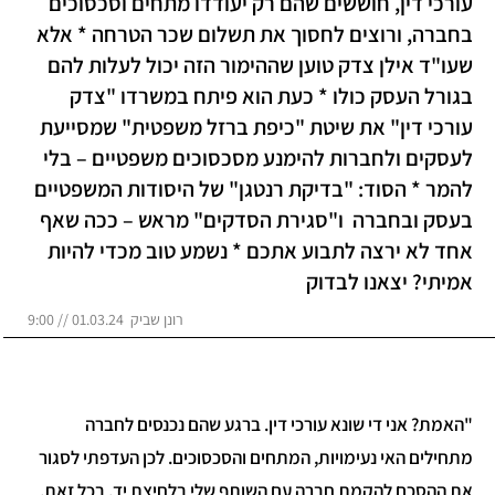
ורכי דין, חוששים שהם רק יעודדו מתחים וסכסוכים
חברה, ורוצים לחסוך את תשלום שכר הטרחה * אלא
עו"ד אילן צדק טוען שההימור הזה יכול לעלות להם
גורל העסק כולו * כעת הוא פיתח במשרדו "צדק
ורכי דין" את שיטת "כיפת ברזל משפטית" שמסייעת
עסקים ולחברות להימנע מסכסוכים משפטיים – בלי
המר * הסוד: "בדיקת רנטגן" של היסודות המשפטיים
עסק ובחברה ו"סגירת הסדקים" מראש – ככה שאף
חד לא ירצה לתבוע אתכם * נשמע טוב מכדי להיות
מיתי? יצאנו לבדוק
רונן שביק 01.03.24 // 9:00
האמת? אני די שונא עורכי דין. ברגע שהם נכנסים לחברה
תחילים האי נעימויות, המתחים והסכסוכים. לכן העדפתי לסגור
ת ההסכם להקמת חברה עם השותף שלי בלחיצת יד. בכל זאת,