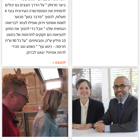
ביער מרוחק * על הדרך העצים גם יכולים
להפחית את הטמפרטורה העירונית בעד 4
מעלות, להפוך "מדבר בטון" מכוער
לשטח אסתטי וירוק ואפילו לעזור לבריאות
הנפשית שלנו * אבל כדי להפוך את החזון
למציאות הם זקוקים לתרומות של כמעט
10 מיליון ש"ח, ומבטיחים: "על כל 90 ש"ח
תרומה – ניטע עץ" * נשמע טוב מכדי
להיות אמיתי? יצאנו לבדוק
לכתבה »