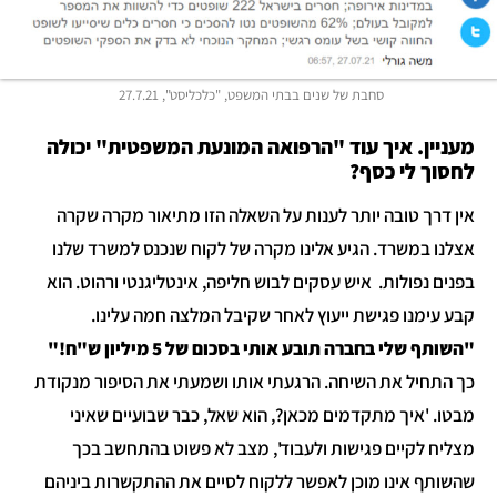
סחבת של שנים בבתי המשפט, "כלכליסט", 27.7.21
עניין. איך עוד "הרפואה המונעת המשפטית" יכולה
חסוך לי כסף?
ין דרך טובה יותר לענות על השאלה הזו מתיאור מקרה שקרה
צלנו במשרד. הגיע אלינו מקרה של לקוח שנכנס למשרד שלנו
פנים נפולות. איש עסקים לבוש חליפה, אינטליגנטי ורהוט. הוא
בע עימנו פגישת ייעוץ לאחר שקיבל המלצה חמה עלינו.
השותף שלי בחברה תובע אותי בסכום של 5 מיליון ש"ח!"
ך התחיל את השיחה. הרגעתי אותו ושמעתי את הסיפור מנקודת
בטו. 'איך מתקדמים מכאן?, הוא שאל, כבר שבועיים שאיני
צליח לקיים פגישות ולעבוד', מצב לא פשוט בהתחשב בכך
השותף אינו מוכן לאפשר ללקוח לסיים את ההתקשרות ביניהם