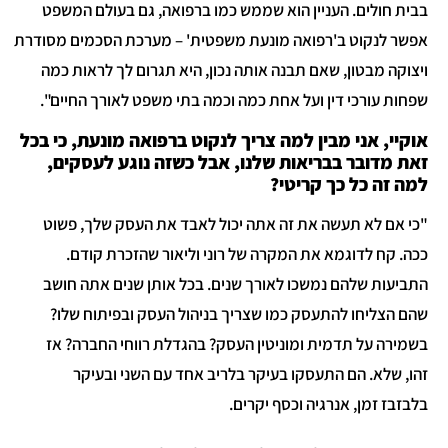
בית חולים. העניין הוא שממש כמו ברפואה, גם בעולם המשפט
פשר לנקוט ב'רפואה מונעת משפטית' – מערכת הסכמים מסודרת
יצוקה מבטון, שאם תבנה אותה נכון, היא תגרום לך לראות כמה
פחות עורכי דין ועל אחת כמה וכמה בתי משפט לאורך החיים".
וקיי, אני מבין למה צריך לנקוט ברפואה מונעת, כי בכל
את מדובר בבריאות שלנו, אבל כשזה נוגע לעסקים,
מה זה כל כך קריטי?
כי אם לא תעשה את זה אתה יכול לאבד את העסק שלך, פשוט
כה. קח לדוגמא את המקרה של רוני וליאור שהזכרת קודם.
תביעות שלהם נמשכו לאורך שנים. בכל אותן שנים אתה חושב
הם הצליחו להתעסק כמו שצריך בניהול העסק ובפיתוח שלו?
שמירה על תדמית ומוניטין העסק? בהגדלת רווחי החברה? אז
הו, שלא. הם התעסקו בעיקר בלריב אחד עם השני ובעיקר
לבזבז זמן, אנרגיה וכסף יקרים.