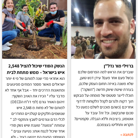
זילי מור נדל"ן
הנשק הסודי שיכול להציל 2,548
ברים את הראש למה הפרסום שלכם
איש בישראל – ממש מתחת לבית
של פעם אחר פעם? עידן דנש טוען,
הוא אחראי מדי שנה למותם של פי 4 יותר
א משנה באיזה תחום העסק שלכם,
ישראלים מאשר מספר המתים מפיגועים
זרת שיטת שיווק חדשה ("השקה")
ומתאונות הדרכים יחד – אבל אף אחד לא
כלו לייצר סטטוס של מומחה-על מבוקש
מדבר עליו * הכירו את האויב השקוף:
ך דקות ולגרום לקהל הלקוחות לרדוף
זיהום האוויר גורם (לפי דו"ח הOECD)
ריכם (כשהם מוכנים לשלם כמעט כל
למותם של לא פחות מ 2,548 איש
ום שתבקשו). וכל זה? עובד על
שנושמים חלקיקים קטלניים החודרים
טומט, ביציבות וללא הגבלה. סקפטיים?
לכלי הדם וגורמים לשבץ והתקפי לב *
ראו ותחליטו בעצמכם.
עמותת "ונטעת" טוענת שיש נשק סודי
אחד שיכול לנצח אותו: נטיעת עצים *
תבה »
הטוויסט: הפעם הם יינטעו בעיר – ולא