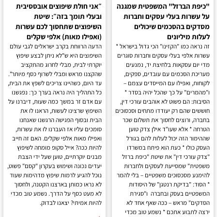
יפת הברזל" המשפטית שמגנה
״אני חולת שיפוצים אובססיבית
 עשרות בעלי עסקים וחברות
ובעלי תומך בזה״: שיטת
דקים בהסכמים שיכולים
השיפוצים שתחסוך לכם עשרות
לות מיליונים
(ואפילו מאות) אלפי שקלים
 נראה כמו "הקזינו" הכי גדול בישראל *
הדעה הרווחת בקרב ישראלים לגבי עולם
רות אלפי בעלי עסקים וחברות סוגרים
השיפוצים היא ש"לא ניתן לבצע שיפוץ
י יום עסקאות בלחיצת יד, נמנעים
יוקרתי לבית, מבלי לחרוג מהתקציב
ריכת הסכמים עם עובדים, ספקים,
שהקצנו מראש ומבלי לשרוף כסף מיותר".
וחות, ואפילו עם המייסדים עצמם –
עד היום, כשהיינו צריכים לשפץ את הבית,
מהמרים" על כך שהכל יהיה בסדר *
כל התהליך היה נראה בערך כך: נפגשנו
יבות: הם פשוט לא אוהבים עורכי דין,
עם אדם זר במשך כמה שעות, דיברנו על
ששים שהם רק יעודדו מתחים וסכסוכים
השיפוץ שרצינו לעשות, הראנו לו את
ברה, ורוצים לחסוך את תשלום שכר
הבית ובסוף הפגישה הרגשנו שאנחנו
רחה * אלא שעו"ד אילן צדק טוען
סומכים עליו אז העברנו לו את עשרות,
הימור הזה יכול לעלות להם בגורל
ואפילו מאות אלפי שקלים. האם זה חייב
סק כולו * כעת הוא פיתח במשרדו
להיות ככה? אייל סקופ מומחה לשיפוץ
דק עורכי דין" את שיטת "כיפת ברזל
מבנים יוקרתיים, טוען שעל ידי הצבת
פטית" שמסייעת לעסקים ולחברות
יעדים נכונה ושימוש בעקרון "קסם" פשוט,
ימנע מסכסוכים משפטיים – בלי להמר
נוכל להגיע לרמות שיפוץ מדהימות שעוד
הסוד: "בדיקת רנטגן" של היסודות
לא נראו כמותן בארצנו הקטנה, ולחסוך
שפטיים בעסק ובחברה ו"סגירת
לא מעט כסף על הדרך. נשמע טוב מכדי
דקים" מראש – ככה שאף אחד לא
להיות אמיתי? יצאנו לבדוק.
צה לתבוע אתכם * נשמע טוב מכדי