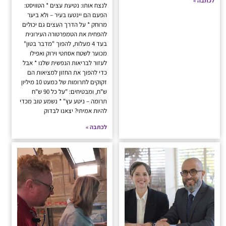
לכתבה »
לנצח אותו: נטיעת עצים * הטוויסט:
הפעם הם יינטעו בעיר – ולא ביער
מרוחק * על הדרך העצים גם יכולים
להפחית את הטמפרטורה העירונית
בעד 4 מעלות, להפוך "מדבר בטון"
מכוער לשטח אסתטי וירוק ואפילו
לעזור לבריאות הנפשית שלנו * אבל
כדי להפוך את החזון למציאות הם
זקוקים לתרומות של כמעט 10 מיליון
ש"ח, ומבטיחים: "על כל 90 ש"ח
תרומה – ניטע עץ" * נשמע טוב מכדי
להיות אמיתי? יצאנו לבדוק
לכתבה »