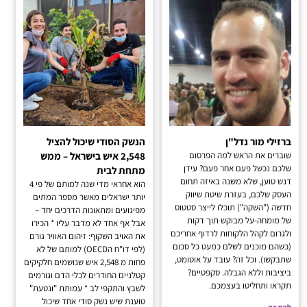
ברזילי מור נדל"ן
הנשק הסודי שיכול להציל
שוברים את הראש למה הפרסום
2,548 איש בישראל – ממש
שלכם נכשל פעם אחר פעם? עידן
מתחת לבית
דנש טוען, שלא משנה באיזה תחום
הוא אחראי מדי שנה למותם של פי 4
העסק שלכם, בעזרת שיטת שיווק
יותר ישראלים מאשר מספר המתים
חדשה ("השקה") תוכלו לייצר סטטוס
מפיגועים ומתאונות הדרכים יחד –
של מומחה-על מבוקש תוך דקות
אבל אף אחד לא מדבר עליו * הכירו
ולגרום לקהל הלקוחות לרדוף אחריכם
את האויב השקוף: זיהום האוויר גורם
(כשהם מוכנים לשלם כמעט כל סכום
(לפי דו"ח הOECD) למותם של לא
שתבקשו). וכל זה? עובד על אוטומט,
פחות מ 2,548 איש שנושמים חלקיקים
ביציבות וללא הגבלה. סקפטיים?
קטלניים החודרים לכלי הדם וגורמים
תקראו ותחליטו בעצמכם.
לשבץ והתקפי לב * עמותת "ונטעת"
טוענת שיש נשק סודי אחד שיכול