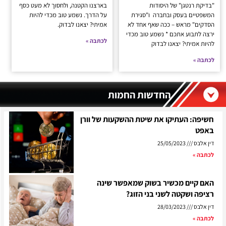
"בדיקת רנטגן" של היסודות
בארצנו הקטנה, ולחסוך לא מעט כסף
המשפטיים בעסק ובחברה ו"סגירת
על הדרך. נשמע טוב מכדי להיות
הסדקים" מראש – ככה שאף אחד לא
אמיתי? יצאנו לבדוק.
ירצה לתבוע אתכם * נשמע טוב מכדי
לכתבה »
להיות אמיתי? יצאנו לבדוק
לכתבה »
החדשות החמות
חשיפה: העתיקו את שיטת ההשקעות של וורן
באפט
דין אלבס
25/05/2023
לכתבה »
האם קיים מכשיר בשוק שמאפשר שינה
רציפה ושקטה לשני בני הזוג?
דין אלבס
28/03/2023
לכתבה »