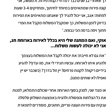
לך שאחרי 12 שנים כבר למדתי לקנות פירות. ולמעשה, אני
קונה פירות שמתאימים במיוחד לחיתוך, ומחזיקים 3-4 שעות
לפחות! אגב, אני יכול להגיד לך שאנחנו מתאימים את הפירות
בדיוק לזמן המשלוח, כך שמקבל המשלוח מקבל את הפרי
חתוך ויפה ברמה הכי גבוהה.״
אוקי, ואם המתנה שלי היא בכלל לאירוח בארוחת חג,
אני לא יכולה לעשות משלוח...
״את גם לא חייבת! את יכולה לקבל את המשלוח בעצמך
ולהגיע איתו לארוחה. עכשיו תגידי לי את, מה עדיף? להגיע
בידיים ריקות? לקנות פרחים? יין זול בדרך? (כשכבר יש יין
ואפילו לא שותים ממנו).
או מצד שני, לפנק בסוף הארוחה אחרי שכולם התמלאו, לפנות
את כל הצלחות והפסולת ולהניח באמצעת השולחן סלסלה
ענקית עם פירות העונה טריים, חתוכים, מסודרים לתפארת