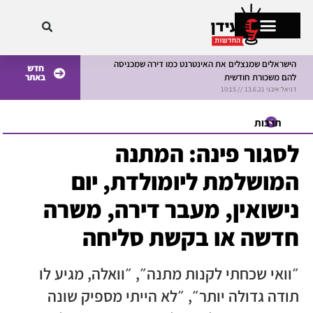
הישראלים שמנצלים את האינטרנט כמו דירה שמכניסה
חדש
להם משכורת חודשית
באתר
מתקרחים בישראל
דניאל איבגי 13.6.21 // 10:15
דניאל איבגי 8.6.21 // 10:15
תרבות
לסגור פינה: המתנה
המושלמת ליומולדת, יום
נישואין, מעבר דירה, משרה
חדשה או בקשת סליחה
״וואי שכחתי לקנות מתנה״, ״וואלה, מגיע לו
תודה גדולה יותר״, ״לא הייתי מספיק שונה