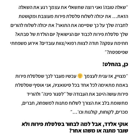
״שאלה טובה! ואני רוצה שתשאלי את עצמך רגע את השאלה
הזאת… את יכולה לשלוח סלסלת פירות מעוצבת ומקושטת
לחברה שלך על כך שסיימה את התואר? את יכולה לשלוח להורים
שלך סלסלת פירות לכבוד יום הנישואין? יום הולדת של סבתא?
חתימת עסקה? תודה לצוות רפואי/צוות עובדים? אירוע משפחתי
שפיספסת?״
כן, בהחלט!
״מצויין, אז ענית לעצמך
עכשיו מעבר לכך שסלסלת פירות
באמת מתאימה לכל אחד בכל סיטואציה, אני אוסיף שסלסלת
פירות עושה היטב את העבודה של ״לסגור פינה״ ולהוריד
מתשומת בלב את הצורך לשלוח מתנות למשפחה, חברים,
מכרים, לקוחות, קולגות וכו׳…״
אוקי אלדד, אבל למה לבחור בסלסלת פירות ולא
שובר מתנה או משהו אחר?