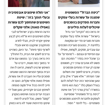
"כיפת הברזל" המשפטית
״אני חולת שיפוצים אובססיבית
שמגנה על עשרות בעלי עסקים
ובעלי תומך בזה״: שיטת
וחברות מסדקים בהסכמים
השיפוצים שתחסוך לכם עשרות
שיכולים לעלות מיליונים
(ואפילו מאות) אלפי שקלים
זה נראה כמו "הקזינו" הכי גדול
הדעה הרווחת בקרב ישראלים לגבי
בישראל * עשרות אלפי בעלי עסקים
עולם השיפוצים היא ש"לא ניתן לבצע
וחברות סוגרים מדי יום עסקאות
שיפוץ יוקרתי לבית, מבלי לחרוג
בלחיצת יד, נמנעים מעריכת הסכמים
מהתקציב שהקצנו מראש ומבלי
עם עובדים, ספקים, לקוחות, ואפילו
לשרוף כסף מיותר". עד היום, כשהיינו
עם המייסדים עצמם – ו"מהמרים" על
צריכים לשפץ את הבית, כל התהליך
כך שהכל יהיה בסדר * הסיבות: הם
היה נראה בערך כך: נפגשנו עם אדם
פשוט לא אוהבים עורכי דין, חוששים
זר במשך כמה שעות, דיברנו על
שהם רק יעודדו מתחים וסכסוכים
השיפוץ שרצינו לעשות, הראנו לו את
בחברה, ורוצים לחסוך את תשלום
הבית ובסוף הפגישה הרגשנו שאנחנו
שכר הטרחה * אלא שעו"ד אילן צדק
סומכים עליו אז העברנו לו את עשרות,
טוען שההימור הזה יכול לעלות להם
ואפילו מאות אלפי שקלים. האם זה
בגורל העסק כולו * כעת הוא פיתח
חייב להיות ככה? אייל סקופ מומחה
במשרדו "צדק עורכי דין" את שיטת
לשיפוץ מבנים יוקרתיים, טוען שעל ידי
"כיפת ברזל משפטית" שמסייעת
הצבת יעדים נכונה ושימוש בעקרון
לעסקים ולחברות להימנע מסכסוכים
"קסם" פשוט, נוכל להגיע לרמות
משפטיים – בלי להמר * הסוד:
שיפוץ מדהימות שעוד לא נראו כמותן