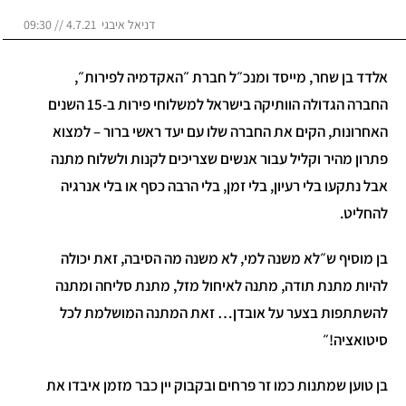
דניאל איבגי 4.7.21 // 09:30
אלדד בן שחר, מייסד ומנכ״ל חברת ״האקדמיה לפירות״,
החברה הגדולה הוותיקה בישראל למשלוחי פירות ב-15 השנים
האחרונות, הקים את החברה שלו עם יעד ראשי ברור – למצוא
פתרון מהיר וקליל עבור אנשים שצריכים לקנות ולשלוח מתנה
אבל נתקעו בלי רעיון, בלי זמן, בלי הרבה כסף או בלי אנרגיה
להחליט.
בן מוסיף ש״לא משנה למי, לא משנה מה הסיבה, זאת יכולה
להיות מתנת תודה, מתנה לאיחול מזל, מתנת סליחה ומתנה
להשתתפות בצער על אובדן… זאת המתנה המושלמת לכל
סיטואציה!״
בן טוען שמתנות כמו זר פרחים ובקבוק יין כבר מזמן איבדו את