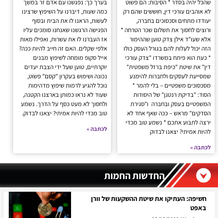
שהכל יהיה בסדר * הסיבות: הם פשוט
בערך כך: נפגשנו עם אדם זר במשך
לא אוהבים עורכי דין, חוששים שהם רק
כמה שעות, דיברנו על השיפוץ שרצינו
יעודדו מתחים וסכסוכים בחברה,
לעשות, הראנו לו את הבית ובסוף
ורוצים לחסוך את תשלום שכר הטרחה *
הפגישה הרגשנו שאנחנו סומכים עליו
אלא שעו"ד אילן צדק טוען שההימור
אז העברנו לו את עשרות, ואפילו מאות
הזה יכול לעלות להם בגורל העסק כולו
אלפי שקלים. האם זה חייב להיות ככה?
* כעת הוא פיתח במשרדו "צדק עורכי
אייל סקופ מומחה לשיפוץ מבנים
דין" את שיטת "כיפת ברזל משפטית"
יוקרתיים, טוען שעל ידי הצבת יעדים
שמסייעת לעסקים ולחברות להימנע
נכונה ושימוש בעקרון "קסם" פשוט,
מסכסוכים משפטיים – בלי להמר *
נוכל להגיע לרמות שיפוץ מדהימות
הסוד: "בדיקת רנטגן" של היסודות
שעוד לא נראו כמותן בארצנו הקטנה,
המשפטיים בעסק ובחברה ו"סגירת
ולחסוך לא מעט כסף על הדרך. נשמע
הסדקים" מראש – ככה שאף אחד לא
טוב מכדי להיות אמיתי? יצאנו לבדוק.
ירצה לתבוע אתכם * נשמע טוב מכדי
לכתבה »
להיות אמיתי? יצאנו לבדוק
לכתבה »
החדשות החמות
חשיפה: העתיקו את שיטת ההשקעות של וורן
באפט