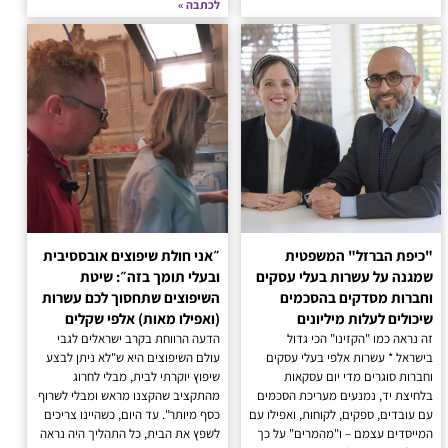
לכתבה »
"כיפת הברזל" המשפטית
״אני חולת שיפוצים אובססיבית
שמגנה על עשרות בעלי עסקים
ובעלי תומך בזה״: שיטת
וחברות מסדקים בהסכמים
השיפוצים שתחסוך לכם עשרות
שיכולים לעלות מיליונים
(ואפילו מאות) אלפי שקלים
זה נראה כמו "הקזינו" הכי גדול
הדעה הרווחת בקרב ישראלים לגבי
בישראל * עשרות אלפי בעלי עסקים
עולם השיפוצים היא ש"לא ניתן לבצע
וחברות סוגרים מדי יום עסקאות
שיפוץ יוקרתי לבית, מבלי לחרוג
בלחיצת יד, נמנעים מעריכת הסכמים
מהתקציב שהקצנו מראש ומבלי לשרוף
עם עובדים, ספקים, לקוחות, ואפילו עם
כסף מיותר". עד היום, כשהיינו צריכים
המייסדים עצמם – ו"מהמרים" על כך
לשפץ את הבית, כל התהליך היה נראה