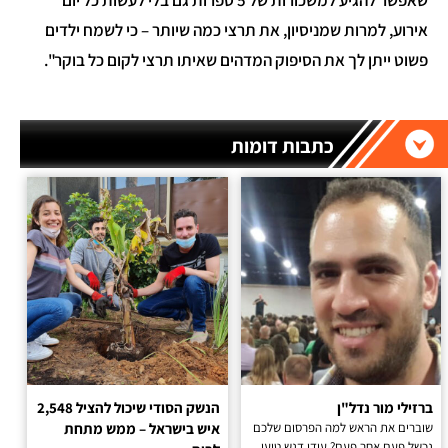
אירוע, למרות שמניסיון, את תרצי כמה שיותר – כי לשמח ילדים
פשוט ייתן לך את הסיפוק המדהים שאיתו תרצי לקום כל בוקר".
כתבות דומות
ברזילי מור נדל"ן
הנשק הסודי שיכול להציל 2,548
שוברים את הראש למה הפרסום שלכם
איש בישראל – ממש מתחת
נכשל פעם אחר פעם? עידן דנש טוען,