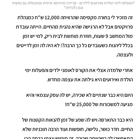
"הפעלות לימי הולדת ואירועים לילדים - קריירה מדהימה וכיפית ומתגמלת גם נפשית
וגם כלכלית!"
זה מזכיר לי בחורה מקסימה שהרוויחה 12,000 ש"ח כמנהלת
פרויקטים אבל לא הרגישה שהיא נהנית מהחיים. הייתה עובדת
מול המחשב 9 שעות, חוזרת מותשת לבית ריק, למי יש זמן
בכלל ליהנות כשעובדים כל כך הרבה?! לא היה לה זמן לדייטים
ולעצמה.
אחרי שלמדה אצלי את הקורס לאומני ילדים והפעלות ימי
הולדת ואירועים היא גילתה את עצמה מחדש.
היום היא כבר שנתיים לא שכירה, יש לה עסק עצמאי והיא
מגיעה למשכורות של 25,000 ש"ח!
היא כבר התארסה ויש לה שפע של זמן להנאות הקטנות של
החיים. חדר כושר, גלישה, חופשות ועוד הרבה תוכניות שלא
התאפשרו לה כשהייתה שכירה. זה מימוש עצמי ברמה הכי