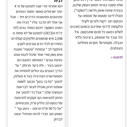
לבית
שלא משנה באיזה תחום העסק שלכם,
הוא אחראי מדי שנה למותם של פי 4
בעזרת שיטת שיווק חדשה ("השקה")
יותר ישראלים מאשר מספר המתים
תוכלו לייצר סטטוס של מומחה-על
מפיגועים ומתאונות הדרכים יחד – אבל
מבוקש תוך דקות ולגרום לקהל
אף אחד לא מדבר עליו * הכירו את
הלקוחות לרדוף אחריכם (כשהם מוכנים
האויב השקוף: זיהום האוויר גורם (לפי
לשלם כמעט כל סכום שתבקשו). וכל
דו"ח הOECD) למותם של לא פחות מ
זה? עובד על אוטומט, ביציבות וללא
2,548 איש שנושמים חלקיקים קטלניים
הגבלה. סקפטיים? תקראו ותחליטו
החודרים לכלי הדם וגורמים לשבץ
בעצמכם.
והתקפי לב * עמותת "ונטעת" טוענת
שיש נשק סודי אחד שיכול לנצח אותו:
לכתבה »
נטיעת עצים * הטוויסט: הפעם הם
יינטעו בעיר – ולא ביער מרוחק * על
הדרך העצים גם יכולים להפחית את
הטמפרטורה העירונית בעד 4 מעלות,
להפוך "מדבר בטון" מכוער לשטח
אסתטי וירוק ואפילו לעזור לבריאות
הנפשית שלנו * אבל כדי להפוך את
החזון למציאות הם זקוקים לתרומות
של כמעט 10 מיליון ש"ח, ומבטיחים:
"על כל 90 ש"ח תרומה – ניטע עץ" *
נשמע טוב מכדי להיות אמיתי? יצאנו
לבדוק