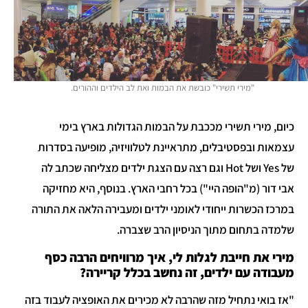
"מירי תשירי" כובשת את הבמות ואת לב הילדים וההורים.
כיום, מירי תשירי מככבת על הבמות הגדולות בארץ בימי
עצמאות ובפסטיבלים, מתראיינת לטלוויזיה, מופיעה בסדרות
של Yes ושל Hot וגם רצה עם הצגת ילדים מצליחה שכתב לה
אבי דור (מ"הופה היי") בכל רחבי הארץ. בנוסף, היא מחזיקה
במרכז הכשרות ייחודי לאומני ילדים ומעבירה הלאה את התורה
שלמדה בתחום מתוך הניסיון הרב שצברה.
מירי את חייבת לגלות לי, איך מרוויחים הרבה כסף
מעבודה עם ילדים, זה נחשב בכלל קריירה?
"אז בואי נתחיל מזה שהרבה לא מכירים את האופציה לעבוד בזה