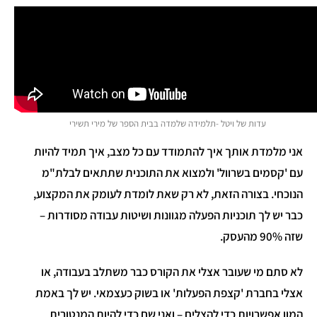
עדות של ויטל -תלמידה שלמדה בבית הספר של מירי תשירי
אני מלמדת אותך איך להתמודד עם כל מצב, איך תמיד להיות
עם 'קסמים בשרוול' ולמצוא את התוכנית שתתאים לבלת"מ
הנוכחי. בצורה הזאת, לא רק שאת לומדת לעומק את המקצוע,
כבר יש לך תוכניות הפעלה מגוונות ושיטות עבודה מסודרות –
שזה 90% מהעסק.
לא סתם מי שעובר אצלי את הקורס כבר משתלב בעבודה, או
אצלי בחברת 'קצפת הפעלות' או בשוק כעצמאי. יש לך באמת
המון אפשרויות כדי להצליח – ואני שם כדי להיות המנטורית