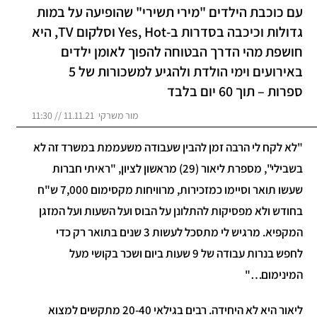
עם כוכבת הילדים "מירי תשירי" שהופיעה על במות
גדולות וכיכבה בסדרות ב-Yes, Hot וסלקום TV, היא
חושפת מהי הדרך הבטוחה להפוך לאומן ילדים
באירועים וימי הולדת ולהגיע למשכורות של 5
ספרות – תוך 60 יום בלבד
מור משרקי 11.11.21 // 11:30
"לא לקח לי הרבה זמן להבין שעבודה משעממת במשרד זה לא
בשבילי", מספרת ליאור (29) מראשון לציון, "ראיתי חברות
שעשו תואר וסיימו כמזכירות, מרוויחות מקסימום 7,000 ש"ח
בחודש ולא מפסיקות להתלונן על הבוס ועל השעות ועל המזגן
המקפיא. מרגיש לי מתסכל לעשות 3 שנים בתואר רק כדי
לחפש בנרות עבודה של 9 שעות ביום ושכר בקושי מעל
המינימום…"
ליאור היא לא היחידה. רבים בגילאי 20-40 מתקשים למצוא