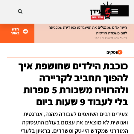
הישראלים שמנצלים את האינטרנט כמו דירה שמכניסה
חדש
להם משכורת חודשית
באתר
מתקרחים בישראל
דניאל איבגי 13.6.21 // 10:15
דניאל איבגי 8.6.21 // 10:15
עסקים
כוכבת הילדים שחושפת איך
להפוך תחביב לקריירה
ולהרוויח משכורת 5 ספרות
בלי לעבוד 9 שעות ביום
צעירים רבים השואפים לעבודה מהנה, אנרגטית
ואנושית לא מוצאים את עצמם בעולם התעסוקה
המודרני שמקדש היי-טק ומשרדים. בראיון בלעדי