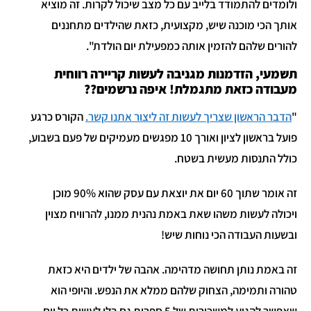
ולומדים להתמודד בלייב עם כל מצב שיכול לקרות. זה מוציא
אותך הכי מוכנה שיש, מקצועית, כזאת שהילדים מתחננים
להורים שלהם להזמין אותה כמפעילת יום הולדת".
תשמעי, הזדמנות מגניבה לעשות קריירה רווחית
מעבודה כזאת מתגמלת! איפה נרשמים??
"
הדבר הראשון שצריך לעשות זה ליצור אתנו קשר.
הקורס כרגע
פועל בראשון לציון ואורך 10 מפגשים מעמיקים של פעם בשבוע,
כולל התנסות מעשית בשטח.
זה אומר שתוך 60 יום את יוצאת עם עסק שהוא 90% מוכן
ויכולה לעשות משהו שאת באמת נהנית ממנו, להרוויח מצוין
ובשעות העבודה הכי נוחות שיש!
זה באמת נותן תחושה מדהימה. אהבה של ילדים היא כזאת
טהורה ותמימה, הצחוק שלהם ממלא את הנפש. והיופי הוא
שאפשר להגיע למשכורות של 5 ספרות גם בלי לעשות כל יום