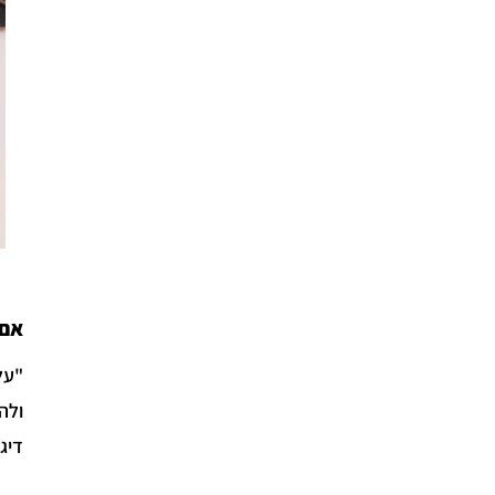
אם 
דיג