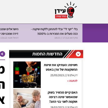
אינטרנט כמו
השתלת שיער : המרכז היוקרתי שהפך
המאסטרו האיטלק
רת חודשית
לבחירה מס' 1 של מתקרחים בישראל
הנדל"ן, מכר כ- 290 דירות ב 3 חודשים.
דניאל איבגי 8.6.21 // 10:15
דניאל איבגי 21.6.21 // 10:00
החדשות החמות
מ
חשיפה: העתיקו את שיטת
ההשקעות של וורן באפט
דין אלבס
25/05/2023
ה
לכתבה »
האם קיים מכשיר בשוק
א
שמאפשר שינה רציפה
ושקטה לשני בני הזוג?
דין אלבס
28/03/2023