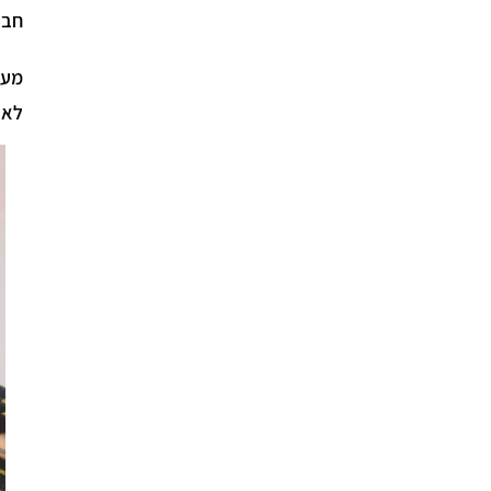
חבר
מעב
לא 