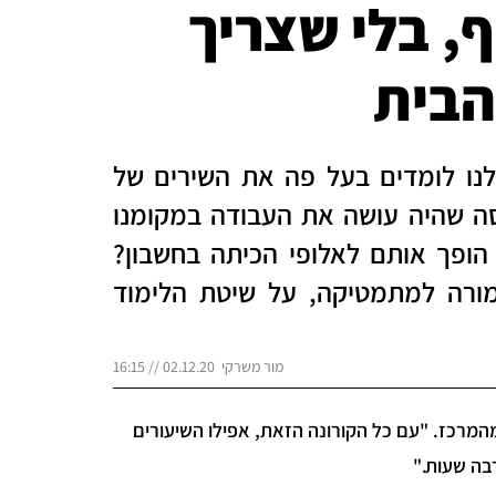
, בלי שצריך
הבית
נו לומדים בעל פה את השירים של
סה שהיה עושה את העבודה במקומנו
 הופך אותם לאלופי הכיתה בחשבון?
ורה למתמטיקה, על שיטת הלימוד
מור משרקי 02.12.20 // 16:15
א לא מוכן לעזוב את המסך," מתלוננת באוזניי אמא של רהב, בן 9 מהמרכז. "עם כל הקורונה הזאת, אפילו השיעורים