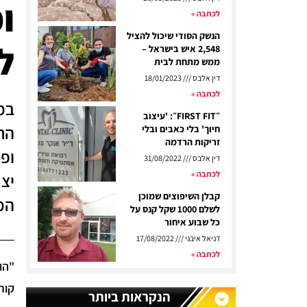
ו
לכתבה »
הנשק הסודי שיכול להציל
ל
2,548 איש בישראל –
ממש מתחת לבית
דין אלבס
18/01/2023
לכתבה »
במ
״FIRST FIT״: 'עיצוב
הת
חיוך' בלי כאבים ובלי
זריקות הרדמה
ופ
דין אלבס
31/08/2022
לכתבה »
יצ
קבלן השיפוצים שמוכן
המ
לשלם 1000 שקל קנס על
כל שבוע איחור
דניאל איבגי
17/08/2022
לכתבה »
קורים ב-zoom, זה לא בריא 
הנקראות ביותר