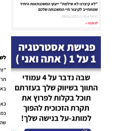
"לא קיצרנו לא שילמת" ייעוץ המשכנתאות היחיד
שמתחייב לקיצור חיי המשכנתה שלכם
דניאל איבגי
08/05/2022
לכתבה »
לשח
"זה
תרג
באמ
כאן
כמו
שהי