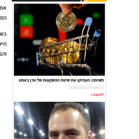
אמא
המח
היי
והב
חשיפה: העתיקו את שיטת ההשקעות של וורן באפט
דין אלבס
25/05/2023
לכתבה »