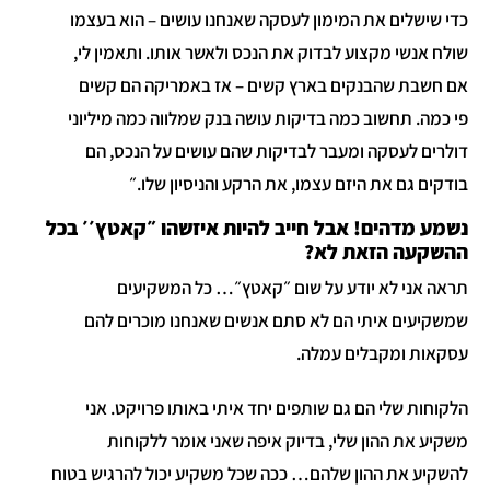
כדי שישלים את המימון לעסקה שאנחנו עושים – הוא בעצמו
שולח אנשי מקצוע לבדוק את הנכס ולאשר אותו. ותאמין לי,
אם חשבת שהבנקים בארץ קשים – אז באמריקה הם קשים
פי כמה. תחשוב כמה בדיקות עושה בנק שמלווה כמה מיליוני
דולרים לעסקה ומעבר לבדיקות שהם עושים על הנכס, הם
בודקים גם את היזם עצמו, את הרקע והניסיון שלו.״
נשמע מדהים! אבל חייב להיות איזשהו ״קאטץ׳׳ בכל
ההשקעה הזאת לא?
תראה אני לא יודע על שום ״קאטץ״… כל המשקיעים
שמשקיעים איתי הם לא סתם אנשים שאנחנו מוכרים להם
עסקאות ומקבלים עמלה.
הלקוחות שלי הם גם שותפים יחד איתי באותו פרויקט. אני
משקיע את ההון שלי, בדיוק איפה שאני אומר ללקוחות
להשקיע את ההון שלהם… ככה שכל משקיע יכול להרגיש בטוח