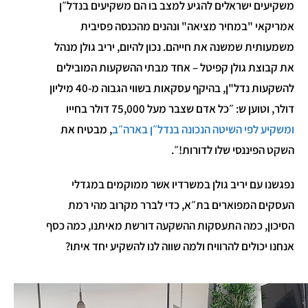
משקיעים ישראלים להגיע למצב בו הם משקיעים בנדל״ן
אמריקאי "במחיר מציאה" ונהנים מהכנסה פסיבית
משמעותית שמשנה את חייהם. נכון להיום, יריב גולן מנהל
את קבוצת גולן קפיטל – אחד מבתי ההשקעות המובילים
להשקעות נדל"ן, בהיקף עסקאות בשווי הגבוה מ-40 מיליון
דולר, וטוען ש: ״כל אדם שצבר מעל 75,000 דולר בחייו
ומשקיע לפי השיטה הנכונה בנדל״ן בארה״ב
, מבטיח את
השקט הפיננסי שלו לדורות!״.
נפגשנו עם יריב גולן במשרדיו אשר ממוקמים במגדלי
העסקים המפוארים בת״א, כדי לברר מקרוב מהי רמת
הסיכון, כמה התעסקות ההשקעה דורשת מאיתנו, כמה כסף
אנחנו יכולים להרוויח ולמה שווה לנו להשקיע יחד איתו?