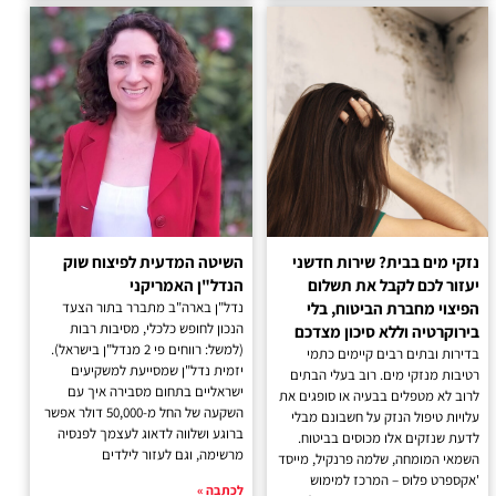
נזקי מים בבית? שירות חדשני
השיטה המדעית לפיצוח שוק
יעזור לכם לקבל את תשלום
הנדל"ן האמריקני
הפיצוי מחברת הביטוח, בלי
נדל"ן בארה"ב מתברר בתור הצעד
הנכון לחופש כלכלי, מסיבות רבות
בירוקרטיה וללא סיכון מצדכם
(למשל: רווחים פי 2 מנדל"ן בישראל).
בדירות ובתים רבים קיימים כתמי
יזמית נדל"ן שמסייעת למשקיעים
רטיבות מנזקי מים. רוב בעלי הבתים
ישראליים בתחום מסבירה איך עם
לרוב לא מטפלים בבעיה או סופגים את
השקעה של החל מ-50,000 דולר אפשר
עלויות טיפול הנזק על חשבונם מבלי
ברוגע ושלווה לדאוג לעצמך לפנסיה
לדעת שנזקים אלו מכוסים בביטוח.
מרשימה, וגם לעזור לילדים
השמאי המומחה, שלמה פרנקיל, מייסד
'אקספרט פלוס – המרכז למימוש
לכתבה »