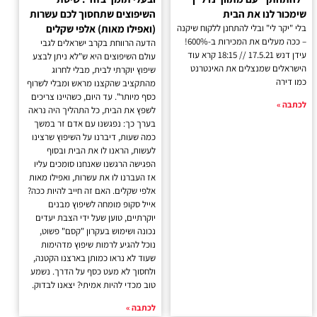
שימכור לנו את הבית
השיפוצים שתחסוך לכם עשרות
בלי "יקר לי" ובלי להתחנן ללקוח שיקנה
(ואפילו מאות) אלפי שקלים
– ככה מעלים את המכירות ב-600%!
הדעה הרווחת בקרב ישראלים לגבי
עידן דנש 17.5.21 // 18:15 קרא עוד
עולם השיפוצים היא ש"לא ניתן לבצע
הישראלים שמנצלים את האינטרנט
שיפוץ יוקרתי לבית, מבלי לחרוג
כמו דירה
מהתקציב שהקצנו מראש ומבלי לשרוף
כסף מיותר". עד היום, כשהיינו צריכים
לכתבה »
לשפץ את הבית, כל התהליך היה נראה
בערך כך: נפגשנו עם אדם זר במשך
כמה שעות, דיברנו על השיפוץ שרצינו
לעשות, הראנו לו את הבית ובסוף
הפגישה הרגשנו שאנחנו סומכים עליו
אז העברנו לו את עשרות, ואפילו מאות
אלפי שקלים. האם זה חייב להיות ככה?
אייל סקופ מומחה לשיפוץ מבנים
יוקרתיים, טוען שעל ידי הצבת יעדים
נכונה ושימוש בעקרון "קסם" פשוט,
נוכל להגיע לרמות שיפוץ מדהימות
שעוד לא נראו כמותן בארצנו הקטנה,
ולחסוך לא מעט כסף על הדרך. נשמע
טוב מכדי להיות אמיתי? יצאנו לבדוק.
לכתבה »