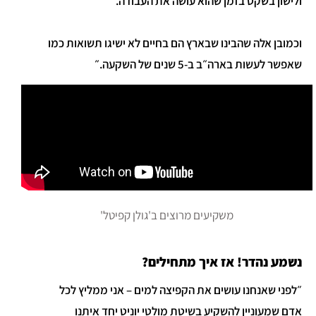
ולישון בשקט בזמן שהוא עושה את העבודה.
וכמובן אלה שהבינו שבארץ הם בחיים לא ישיגו תשואות כמו
שאפשר לעשות בארה״ב ב-5 שנים של השקעה.״
משקיעים מרוצים ב'גולן קפיטל'
נשמע נהדר! אז איך מתחילים?
״לפני שאנחנו עושים את הקפיצה למים – אני ממליץ לכל
אדם שמעוניין להשקיע בשיטת מולטי יוניט יחד איתנו